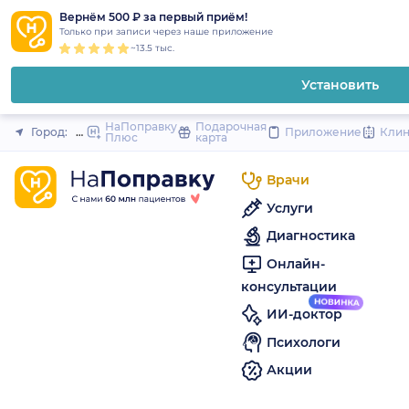
1
2
3
4
5
to
Вернём 500 ₽ за первый приём!
Закрыть
Только при записи через наше приложение
content
~13.5 тыс.
Установить
НаПоправку
Подарочная
Город:
Иркутск
Приложение
Кли
Плюс
карта
Врачи
Услуги
Диагностика
Онлайн-
консультации
ИИ-доктор
Психологи
Акции