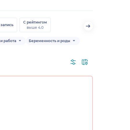
С рейтингом
-запись
выше 4.0
и работа
Беременность и роды