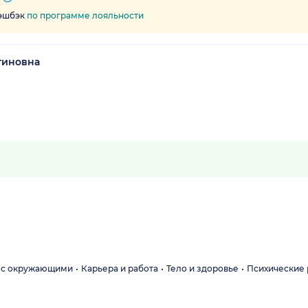
кэшбэк
по программе лояльности
тиновна
 с окружающими
Карьера и работа
Тело и здоровье
Психические 