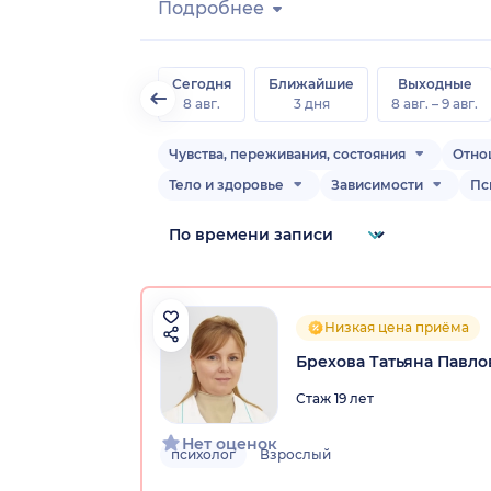
Подробнее
Сегодня
Ближайшие
Выходные
8 авг.
3 дня
8 авг. – 9 авг.
Чувства, переживания, состояния
Отно
Тело и здоровье
Зависимости
Пс
Низкая цена приёма
Брехова Татьяна Павло
Стаж 19 лет
Нет оценок
психолог
Взрослый