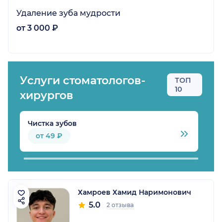
Удаление зуба мудрости
от 3 000 ₽
Услуги стоматологов-
ТОП
10
хирургов
Чистка зубов
Б
от 49 ₽
Хамроев Хамид Наримонович
5.0
2 отзыва