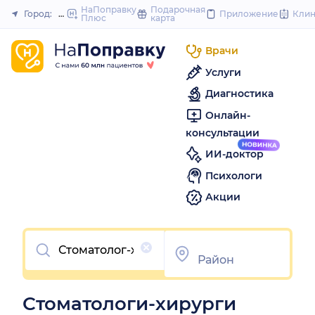
to
НаПоправку
Подарочная
Город:
Иркутск
Приложение
Кли
Плюс
карта
Закрыть
content
Врачи
Услуги
Диагностика
Онлайн-
консультации
ИИ-доктор
Психологи
Акции
Очистить
Стоматологи-хирурги