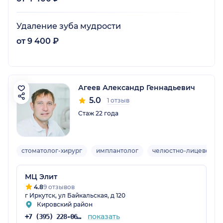
Удаление зуба мудрости
от 9 400 ₽
Агеев Александр Геннадьевич
5.0
1 отзыв
Стаж 22 года
стоматолог-хирург
имплантолог
челюстно-лицевой хи
МЦ Элит
4.8
9 отзывов
г Иркутск, ул Байкальская, д 120
Кировский район
показать
+7 (395) 228-06-28