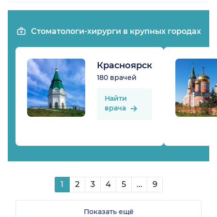
Стоматологи-хирурги в крупных городах
Красноярск
180 врачей
Найти
врача
1
2
3
4
5
...
9
Показать ещё