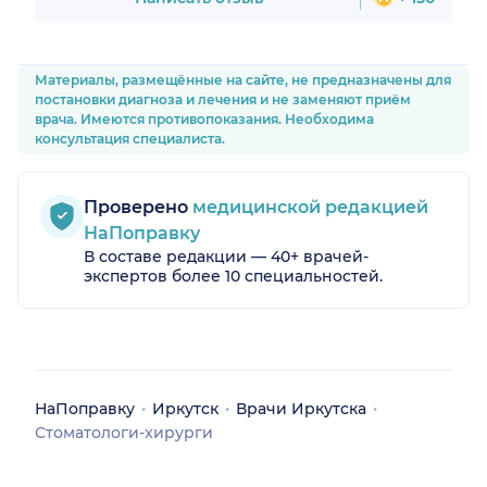
процедура
хотя я ож
операции
расписал 
Материалы, размещённые на сайте, не предназначены для
Отек был
постановки диагноза и лечения и не заменяют приём
даже ниче
врача. Имеются противопоказания. Необходима
очень хорош
консультация специалиста.
мастер своего
А.Н про
уважает па
Проверено
медицинской редакцией
НаПоправку
В составе редакции — 40+ врачей-
экспертов более 10 специальностей.
НаПоправку
Иркутск
Врачи Иркутска
Стоматологи-хирурги