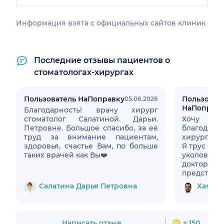
Информация взята c официальных сайтов клиник
Последние отзывы пациентов о
стоматологах-хирургах
Пользователь НаПоправку
Пользоват
05.06.2026
НаПоправк
Благодарность! врачу хирург
стоматолог Салатиной. Дарьи.
Хочу в
Петровне. Большое спасибо, за её
благода
труд за внимание пациентам,
хирургу-ст
здоровья, счастье Вам, по больше
Я трус жут
таких врачей как Вы❤️
уколов и 
доктор
представл
Удалял сл
Салатина Дарья Петровна
Хамидо
перед п
стоимость
копать, п
Анестезия
Написать отзыв
+ 150