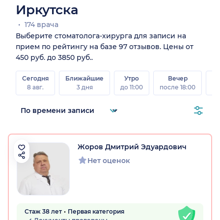
Иркутска
174 врача
Выберите стоматолога-хирурга для записи на
прием по рейтингу на базе 97 отзывов. Цены от
450 руб. до 3850 руб..
Сегодня
Ближайшие
Утро
Вечер
В
8 авг.
3 дня
до 11:00
после 18:00
8 а
Жоров Дмитрий Эдуардович
Нет оценок
Стаж 38 лет
Первая категория