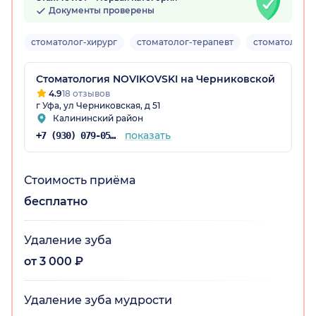
Документы проверены
стоматолог-хирург
стоматолог-терапевт
стоматолог-о
остан)
Стоматология NOVIKOVSKI на Черниковской
4.9
18 отзывов
г Уфа, ул Черниковская, д 51
Калининский район
показать
+7 (930) 079-05-24
Стоимость приёма
бесплатно
Удаление зуба
от 3 000 ₽
Удаление зуба мудрости