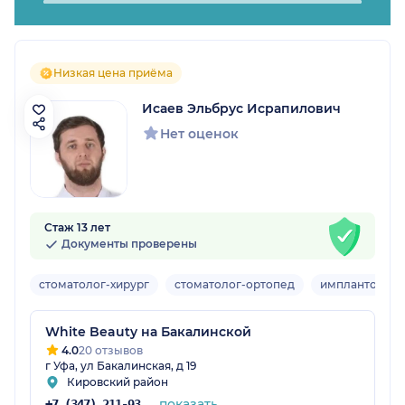
Низкая цена приёма
Исаев Эльбрус Исрапилович
Нет оценок
Стаж 13 лет
Документы проверены
стоматолог-хирург
стоматолог-ортопед
имплантолог
White Beauty на Бакалинской
4.0
20 отзывов
г Уфа, ул Бакалинская, д 19
Кировский район
показать
+7 (347) 211-93-68