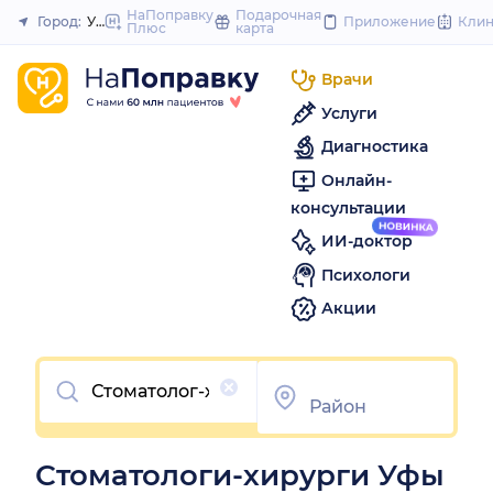
to
НаПоправку
Подарочная
Город:
Уфа
Приложение
Кли
Плюс
карта
Закрыть
content
Врачи
Услуги
Диагностика
Онлайн-
консультации
ИИ-доктор
Психологи
Акции
Очистить
Стоматологи-хирурги Уфы