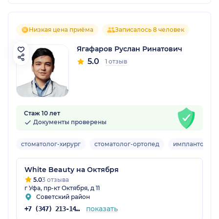
Низкая цена приёма
Записалось 8 человек
Ягафаров Руслан Ринатович
5.0
1 отзыв
Стаж 10 лет
Документы проверены
стоматолог-хирург
стоматолог-ортопед
имплантолог
White Beauty на Октября
5.0
3 отзыва
г Уфа, пр-кт Октября, д 11
Советский район
показать
+7 (347) 213-14-06