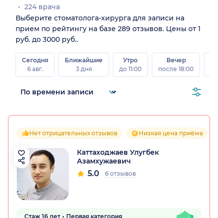
224 врача
Выберите стоматолога-хирурга для записи на
прием по рейтингу на базе 289 отзывов. Цены от 1
руб. до 3000 руб..
Сегодня
Ближайшие
Утро
Вечер
В
6 авг.
3 дня
до 11:00
после 18:00
8 а
Нет отрицательных отзывов
Низкая цена приёма
Каттаходжаев Улугбек
Азамхужаевич
5.0
6 отзывов
Стаж 16 лет
Первая категория