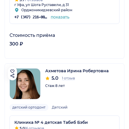
г Уфа, ул Шота Руставели, д 31
Орджоникидзевский район
показать
+7 (347) 216-00-61
Стоимость приёма
300 ₽
Ахметова Ирина Робертовна
5.0
1 отзыв
Стаж 8 лет
детский ортодонт
Детский
Клиника № 4 детская Табиб Бэби
5.0
16 отзывов