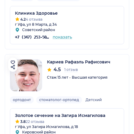
Клиника Здоровье
4.2
4 отзыва
г Уфа, ул 8 Марта, д 34
Советский район
показать
+7 (347) 253-50-03
Кариев Рафаэль Рафисович
4.5
1 отзыв
Стаж 15 лет
Высшая категория
ортодонт
стоматолог-ортопед
Детский
Золотое сечение на Загира Исмагилова
3.8
22 отзыва
г Уфа, ул Загира Исмагилова, д 18
Кировский район