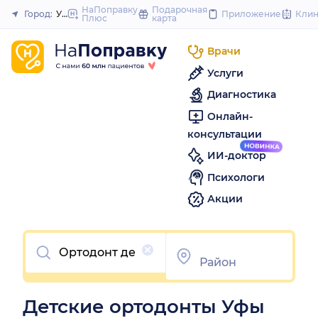
to
НаПоправку
Подарочная
Город:
Уфа
Приложение
Кли
Плюс
карта
Закрыть
content
Врачи
Услуги
Диагностика
Онлайн-
консультации
ИИ-доктор
Психологи
Акции
Очистить
Детские ортодонты Уфы