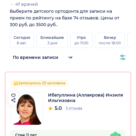
47 врачей
Выберите детского ортодонта для записи на
прием по рейтингу на базе 74 отзывов. Цены от
300 руб. до 3500 руб..
Сегодня
Ближайшие
Утро
Вечер
В
8 авг.
3 дня
до 11:00
после 18:00
8 а
Записалось 33 человека
Ибатуллина (Аллаярова) Инзиля
Ильгизовна
5.0
3 отзыва
Стаж 11 лет