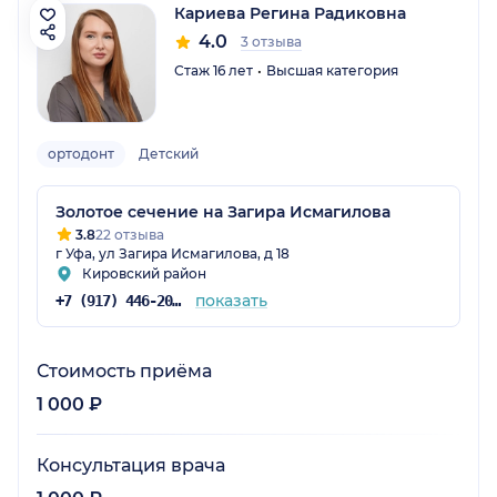
Кариева Регина Радиковна
4.0
3 отзыва
Стаж 16 лет
Высшая категория
ортодонт
Детский
Золотое сечение на Загира Исмагилова
3.8
22 отзыва
г Уфа, ул Загира Исмагилова, д 18
Кировский район
показать
+7 (917) 446-20-50
Стоимость приёма
1 000 ₽
Консультация врача