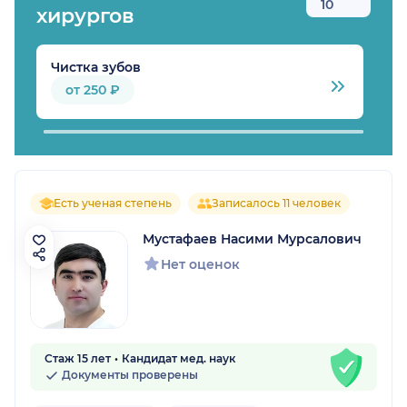
10
хирургов
Чистка зубов
Б
от 250 ₽
Есть ученая степень
Записалось 11 человек
Мустафаев Насими Мурсалович
Нет оценок
Стаж 15 лет
Кандидат мед. наук
Документы проверены