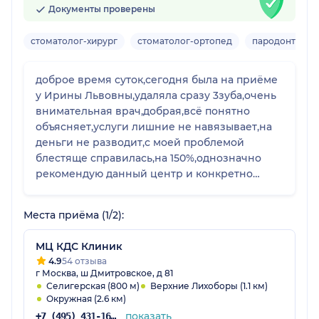
Документы проверены
стоматолог-хирург
стоматолог-ортопед
пародонтолог
доброе время суток,сегодня была на приёме
у Ирины Львовны,удаляла сразу 3зуба,очень
внимательная врач,добрая,всё понятно
объясняет,услуги лишние не навязывает,на
деньги не разводит,с моей проблемой
блестяще справилась,на 150%,однозначно
рекомендую данный центр и конкретно
данного стоматолога.Весь медперсонал
вежливый,на ресепшене девушки
Места приёма (1/2):
умнички,пациентов к специалистам
направляют оперативно.
МЦ КДС Клиник
4.9
54 отзыва
г Москва, ш Дмитровское, д 81
Селигерская (800 м)
Верхние Лихоборы (1.1 км)
Окружная (2.6 км)
показать
+7 (495) 431-16-92