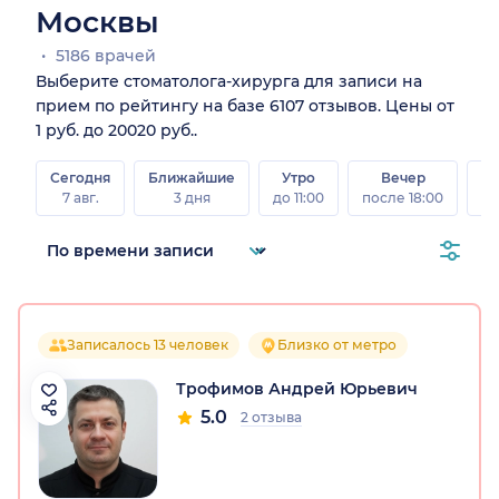
Москвы
5186 врачей
Выберите стоматолога-хирурга для записи на
прием по рейтингу на базе 6107 отзывов. Цены от
1 руб. до 20020 руб..
Сегодня
Ближайшие
Утро
Вечер
В
7 авг.
3 дня
до 11:00
после 18:00
8 а
Записалось 13 человек
Близко от метро
Трофимов Андрей Юрьевич
5.0
2 отзыва