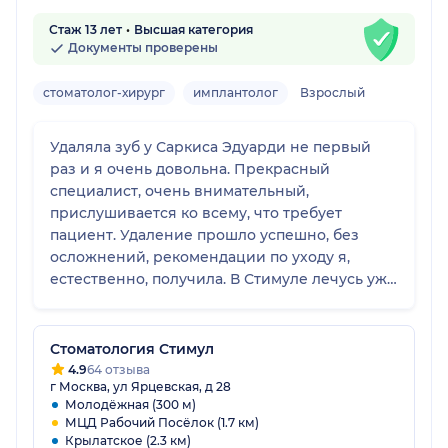
Стаж 13 лет
Высшая категория
Документы проверены
стоматолог-хирург
имплантолог
Взрослый
Удаляла зуб у Саркиса Эдуарди не первый
раз и я очень довольна. Прекрасный
специалист, очень внимательный,
прислушивается ко всему, что требует
пациент. Удаление прошло успешно, без
осложнений, рекомендации по уходу я,
естественно, получила. В Стимуле лечусь уже
не первый год, там очень комфортно, весь
персонал очень вежливый.
Стоматология Стимул
4.9
64 отзыва
г Москва, ул Ярцевская, д 28
Молодёжная (300 м)
МЦД Рабочий Посёлок (1.7 км)
Крылатское (2.3 км)