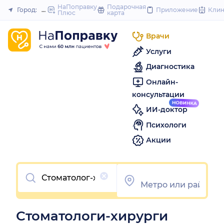
to
НаПоправку
Подарочная
Город:
Москва
Приложение
Кли
Плюс
карта
Закрыть
content
Врачи
Услуги
Диагностика
Онлайн-
консультации
ИИ-доктор
Психологи
Акции
Очистить
Стоматологи-хирурги