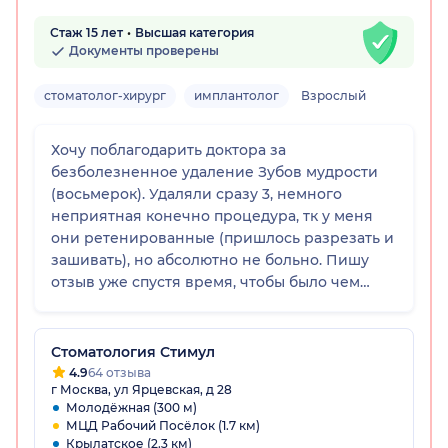
Стаж 15 лет
Высшая категория
Документы проверены
стоматолог-хирург
имплантолог
Взрослый
Хочу поблагодарить доктора за
безболезненное удаление Зубов мудрости
(восьмерок). Удаляли сразу 3, немного
неприятная конечно процедура, тк у меня
они ретенированные (пришлось разрезать и
зашивать), но абсолютно не больно. Пишу
отзыв уже спустя время, чтобы было чем
поделиться о восстановлении - в моем
случае не было синяков и сильной боли,
только немного ноющая, которая легко
Стоматология Стимул
снималась препаратами, прописанными
4.9
64 отзыва
г Москва, ул Ярцевская, д 28
доктором.
Молодёжная (300 м)
МЦД Рабочий Посёлок (1.7 км)
Крылатское (2.3 км)