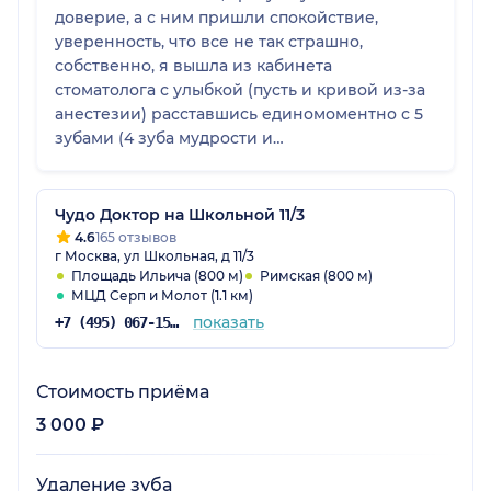
доверие, а с ним пришли спокойствие,
уверенность, что все не так страшно,
собственно, я вышла из кабинета
стоматолога с улыбкой (пусть и кривой из-за
анестезии) расставшись единомоментно с 5
зубами (4 зуба мудрости и
сверхкомплектный). Даны рекомендации как
сделать заживление быстрым и комфортным,
верю, что их соблюдение поможет.
Чудо Доктор на Школьной 11/3
4.6
165 отзывов
г Москва, ул Школьная, д 11/3
Площадь Ильича (800 м)
Римская (800 м)
МЦД Серп и Молот (1.1 км)
показать
+7 (495) 067-15-02
Стоимость приёма
3 000 ₽
Удаление зуба