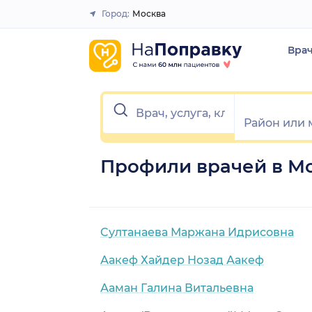
Город:
Москва
Закрыть
Вра
Профили врачей в М
Cултанаева Маржана Идрисовна
Аакеф Хайдер Нозад Аакеф
Ааман Галина Витальевна