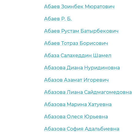
Абаев Зоинбек Мюратович
Абаев Р. Б.
Абаев Рустам Батырбекович
Абаев Тотраз Борисович
Абаза Салахеддин Шамел
Абазова Диана Нуридиновна
Абазов Азамат Игоревич
Абазова Лиана Сайдмагомедовна
Абазова Марина Хатуевна
Абазова Олеся Юрьевна
Абазова София Адальбиевна