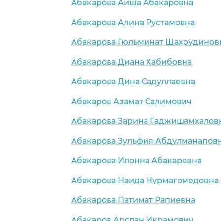
Абакарова Аиша Абакаровна
Абакарова Алина Рустамовна
Абакарова Гюльминат Шахрудинов
Абакарова Диана Хабибовна
Абакарова Дина Садуллаевна
Абакаров Азамат Салимович
Абакарова Зарина Гаджишамхалов
Абакарова Зульфия Абдулманапов
Абакарова Илонна Абакаровна
Абакарова Наида Нурмагомедовна
Абакарова Патимат Рапиевна
Абакаров Арслан Икрамович