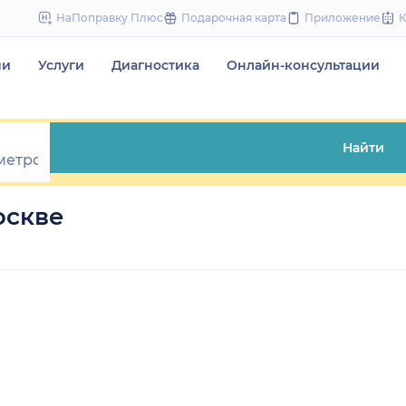
to
НаПоправку Плюс
Подарочная карта
Приложение
content
чи
Услуги
Диагностика
Онлайн-консультации
Найти
оскве