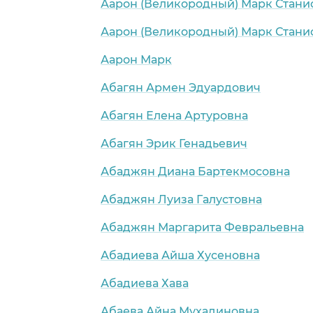
Аарон (Великородный) Марк Стани
Аарон (Великородный) Марк Стани
Аарон Марк
Абагян Армен Эдуардович
Абагян Елена Артуровна
Абагян Эрик Генадьевич
Абаджян Диана Бартекмосовна
Абаджян Луиза Галустовна
Абаджян Маргарита Февральевна
Абадиева Айша Хусеновна
Абадиева Хава
Абаева Айна Мухадиновна