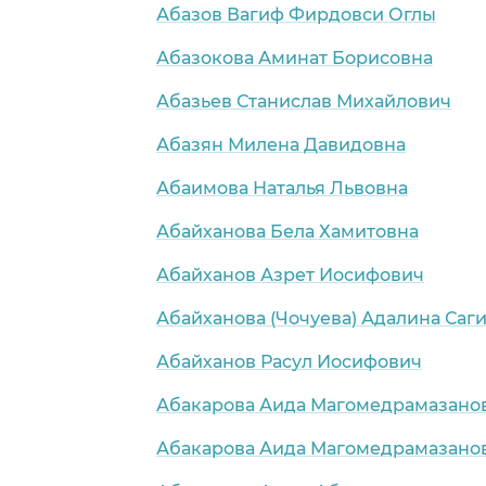
Абазов Вагиф Фирдовси Оглы
Абазокова Аминат Борисовна
Абазьев Станислав Михайлович
Абазян Милена Давидовна
Абаимова Наталья Львовна
Абайханова Бела Хамитовна
Абайханов Азрет Иосифович
Абайханова (Чочуева) Адалина Саг
Абайханов Расул Иосифович
Абакарова Аида Магомедрамазано
Абакарова Аида Магомедрамазано