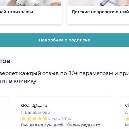
айн трихологи
Детские неврологи онла
Подробнее о подписке
тов
еряет каждый отзыв по 30+ параметрам и пр
ит в клинику
skv....@....ru
v
г. Балабаново
г
Июль 2024
Лучшая из лучших!!!!! Очень рады что
М