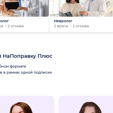
олог
Невролог
ча
2 отзыва
2 врача
2 отзыва
й НаПоправку Плюс
обном формате
в в рамках одной подписки