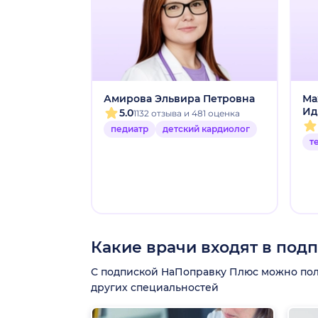
Амирова Эльвира Петровна
Ма
Ид
5.0
1132 отзыва и 481 оценка
педиатр
детский кардиолог
т
Какие врачи входят в под
С подпиской НаПоправку Плюс можно получ
других специальностей