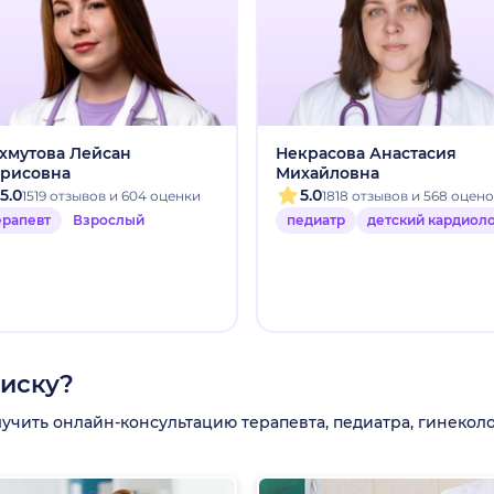
хмутова Лейсан
Некрасова Анастасия
рисовна
Михайловна
5.0
5.0
1519 отзывов и 604 оценки
1818 отзывов и 568 оцен
ерапевт
Взрослый
педиатр
детский кардиол
писку?
ить онлайн-консультацию терапевта, педиатра, гинеколог