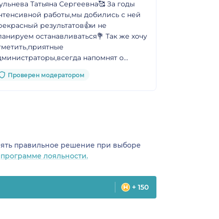
ульнева Татьяна Сергеевна🥰 За годы
нтенсивной работы,мы добились с ней
рекрасный результатов👍и не
ланируем останавливаться💐 Так же хочу
тметить,приятные
дминистраторы,всегда напомнят о
аписи,позвонят если освободилось
Проверен модератором
ремя. Спасибо всему персоналу
линики,с вами очень приятно работать
❤️🫶
инять правильное решение при выборе
о
программе лояльности.
+ 150