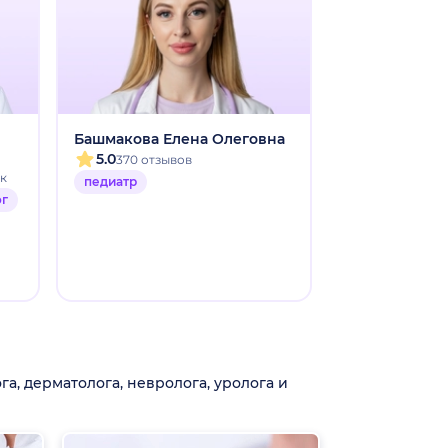
Башмакова Елена Олеговна
Корчевская 
Михайловна
5.0
370 отзывов
5.0
ок
1323 отзы
педиатр
ог
педиатр
а, дерматолога, невролога, уролога и