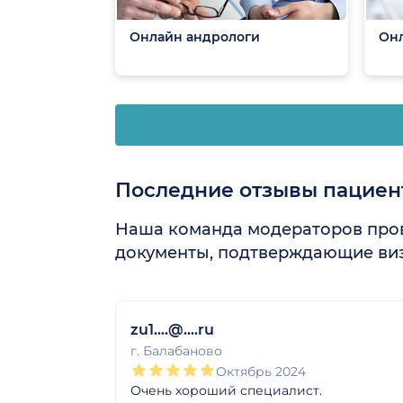
Онлайн андрологи
Онл
Последние отзывы пациен
Наша команда модераторов пров
документы, подтверждающие виз
1
2
3
4
5
1
2
3
4
5
1
2
3
4
5
zu1....@....ru
г. Балабаново
Октябрь 2024
Очень хороший специалист.