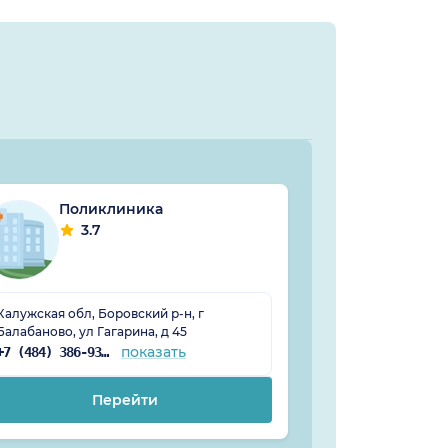
Поликлиника
Цент
стом
3.7
Калужская обл, Боровский р-н, г
Калужская обл, 
Балабаново, ул Гагарина, д 45
Балабаново, ул 5
показать
+7 (484) 386-93-20
Перейти