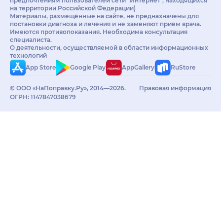
предпочтениям пользователей сети "Интернет", находящихся
на территории Российской Федерации)
Материалы, размещённые на сайте, не предназначены для
постановки диагноза и лечения и не заменяют приём врача.
Имеются противопоказания. Необходима консультация
специалиста.
О деятельности, осуществляемой в области информационных
технологий
App Store
Google Play
AppGallery
RuStore
© ООО «НаПоправку.Ру», 2014—2026.
Правовая информация
ОГРН: 1147847038679