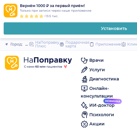
1
2
3
4
5
to
Вернём 1000 ₽ за первый приём!
Закрыть
Только при записи через наше приложение
content
~13.5 тыс.
Установить
НаПоправку
Подарочная
Город:
Москва
Приложение
Кли
Плюс
карта
Врачи
Услуги
Диагностика
Онлайн-
консультации
ИИ-доктор
Психологи
Акции