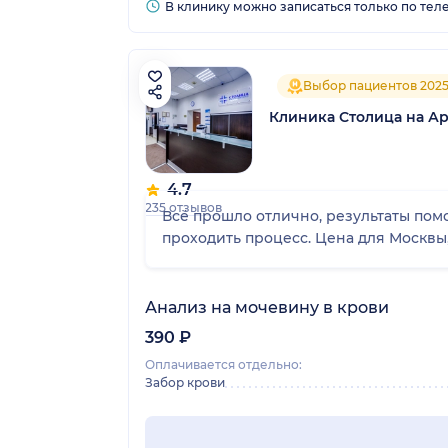
В клинику можно записаться только по тел
Выбор пациентов 202
Клиника Столица на Ар
4.7
235 отзывов
Всё прошло отлично, результаты помо
проходить процесс. Цена для Москвы
Анализ на мочевину в крови
390 ₽
Оплачивается отдельно:
Забор крови