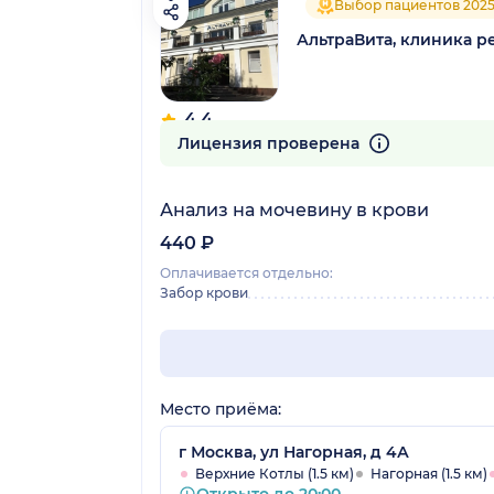
Выбор пациентов 202
АльтраВита, клиника 
4.4
72 отзыва
Лицензия проверена
Анализ на мочевину в крови
440 ₽
Оплачивается отдельно:
Забор крови
Место приёма:
г Москва, ул Нагорная, д 4А
Верхние Котлы (1.5 км)
Нагорная (1.5 км)
Открыто до 20:00