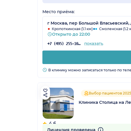
Место приёма:
г Москва, пер Большой Власьевский, 
Кропоткинская (1.1 км)
Смоленская (1.2 
Открыто до 22:00
показать
+7 (495) 255-10-78
В клинику можно записаться только по тел
Выбор пациентов 202
Клиника Столица на Л
4.6
276 отзывов
Лицензия проверена