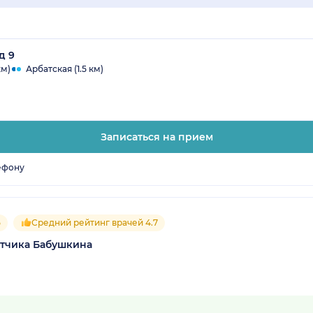
д 9
км)
Арбатская (1.5 км)
Записаться на прием
ефону
5
Средний рейтинг врачей 4.7
етчика Бабушкина