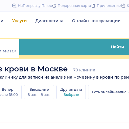
to
НаПоправку Плюс
Подарочная карта
Приложение
content
чи
Услуги
Диагностика
Онлайн-консультации
Найти
в крови в Москве
70 клиник
е клинику для записи на анализ на мочевину в крови по рейт
Вечер
Выходные
Другая дата
Есть онлайн-запись
осле 18:00
8 авг. – 9 авг.
Выбрать