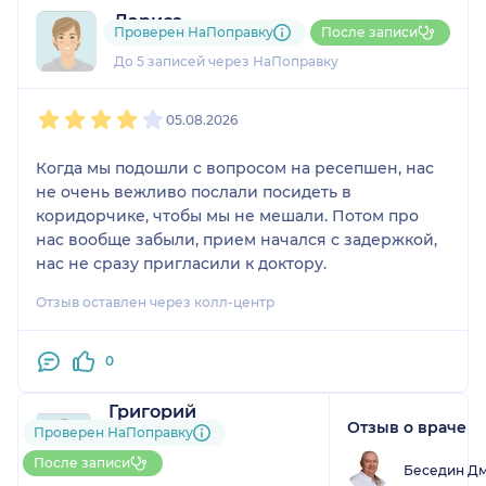
Лариса
Проверен НаПоправку
После записи
3 отзыва
До 5 записей через НаПоправку
1
2
3
4
5
05.08.2026
Когда мы подошли с вопросом на ресепшен, нас
не очень вежливо послали посидеть в
коридорчике, чтобы мы не мешали. Потом про
нас вообще забыли, прием начался с задержкой,
нас не сразу пригласили к доктору.
Отзыв оставлен через колл-центр
0
Григорий
Отзыв о враче
2 отзыва
и
1 оценка
Проверен НаПоправку
До 5 записей через
После записи
Беседин Дм
НаПоправку