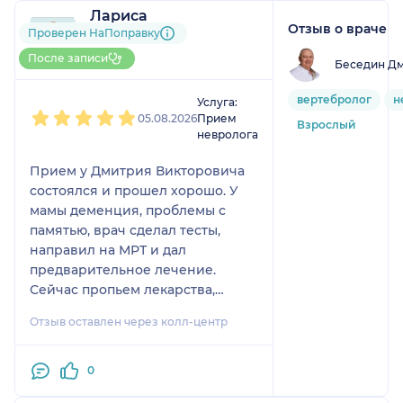
Лариса
Отзыв о враче
3 отзыва
Проверен НаПоправку
До 5 записей через
После записи
Беседин Дм
НаПоправку
1
2
3
4
5
вертебролог
н
Услуга:
05.08.2026
Прием
Взрослый
невролога
Прием у Дмитрия Викторовича
состоялся и прошел хорошо. У
мамы деменция, проблемы с
памятью, врач сделал тесты,
направил на МРТ и дал
предварительное лечение.
Сейчас пропьем лекарства,
сделаем уколы, МРТ и придем на
Отзыв оставлен через колл-центр
повторный прием.
0