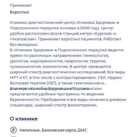
Принимает
Взрослых
Клинико-диагностический центр «Клиника Здоровья» в
Подсосенском переулке основан в 2006 году. Центр
удобно расположен возле станций метро «Курская» и
«Чкаловская». Принимает взрослых пациентов. Работает
без выходных.
В «Клинике Здоровья» в Подсосенском переулке ведется
прием по различным направлениям: гинекология,
урология, эндокринология, неврология, терапия,
пульмонология, маммология. В центре проводится
широкий спектр диагностических исследований: Все виды
МРТ и КТ, в том числе с контрастированием, УЗИ, Ударно-
Волновая терапия (УВТ), а также генетическая и
клиническая лабораторная диагностика.
В центре «Клиника Здоровья» в Подсосенском
предлагаются удобные программы по ведению
беременности. Пребывание и все виды лечения в дневном
стационаре, широкий спектр физиотерапии.
О клинике
Направляем
Выдаем
в стороннюю
больничные
Наличные, Банковская карта, ДМС
лабораторию