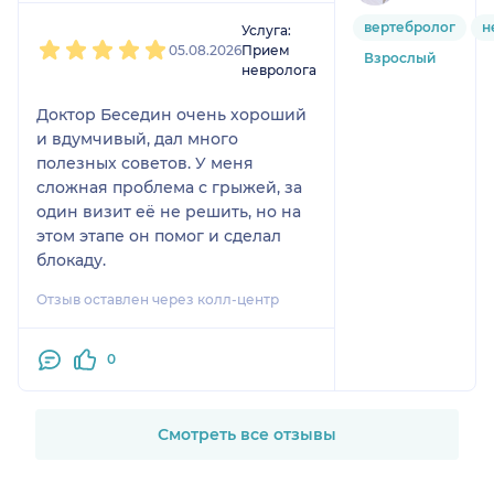
1
2
3
4
5
вертебролог
н
Услуга:
05.08.2026
Прием
Взрослый
невролога
Доктор Беседин очень хороший
и вдумчивый, дал много
полезных советов. У меня
сложная проблема с грыжей, за
один визит её не решить, но на
этом этапе он помог и сделал
блокаду.
Отзыв оставлен через колл-центр
0
Смотреть все отзывы