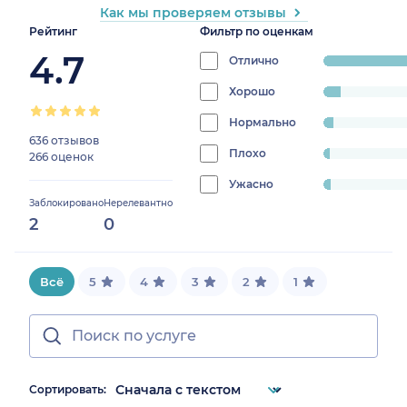
Как мы проверяем отзывы
Рейтинг
Фильтр по оценкам
4.7
Отлично
progress:
84.66666666666
Хорошо
progress:
6.444444444444445%
Нормально
progress:
636 отзывов
3.7777777777777777%
Плохо
progress:
266 оценок
2.3333333333333335%
Ужасно
progress:
Заблокировано
Нерелевантно
2.7777777777777777%
2
0
Всё
5
4
3
2
1
Сортировать: