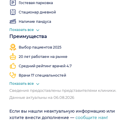
Гостевая парковка
Стационар дневной
Наличие пандуса
Показать все
Преимущества
Записалось
Мгновенная
Есть
Есть
7 868
запись
МРТ
КТ
Выбор пациентов 2025
человек
20 лет работаем на рынке
Средний рейтинг врачей 4.7
Врачи 17 специальностей
Показать все
Сведения предоставлены представителями клиники.
Данные актуальны на 06.08.2026
Если вы нашли неактуальную информацию или
хотите внести дополнение —
сообщите нам!