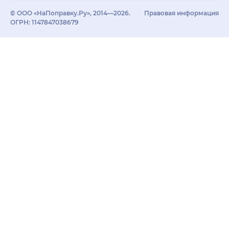
© ООО «НаПоправку.Ру», 2014—2026.
Правовая информация
ОГРН: 1147847038679