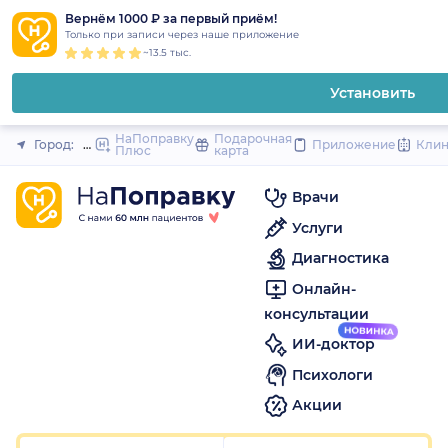
1
2
3
4
5
1
2
3
4
5
1
2
3
4
5
to
Вернём 1000 ₽ за первый приём!
Закрыть
Только при записи через наше приложение
content
~13.5 тыс.
Установить
НаПоправку
Подарочная
Город:
Москва
Приложение
Кли
Плюс
карта
Врачи
Услуги
Диагностика
Онлайн-
консультации
ИИ-доктор
Психологи
Акции