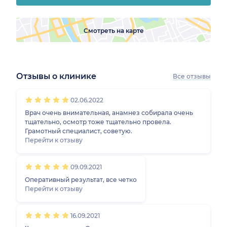
Смотреть на карте
Отзывы о клинике
Все отзывы
1
2
3
4
5
1
2
3
4
5
1
2
3
4
5
1
2
3
4
5
02.06.2022
Врач очень внимательная, анамнез собирала очень
тщательно, осмотр тоже тщательно провела.
Грамотный специалист, советую.
Перейти к отзыву
09.09.2021
Оперативный результат, все четко
Перейти к отзыву
16.09.2021