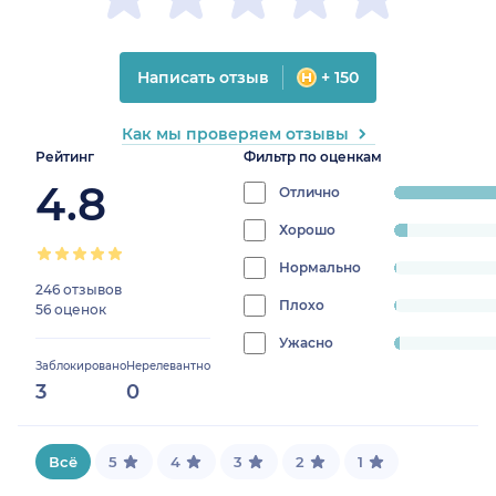
Написать отзыв
+ 150
Как мы проверяем отзывы
Рейтинг
Фильтр по оценкам
4.8
Отлично
progress:
93%
Хорошо
progress:
4%
Нормально
progress:
246 отзывов
0.6666666666666667%
Плохо
progress:
56 оценок
0.6666666666666667%
Ужасно
progress:
Заблокировано
Нерелевантно
1.6666666666666667%
3
0
Всё
5
4
3
2
1