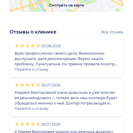
Смотреть на карте
Отзывы о клинике
Все отзывы
1
2
3
4
5
1
2
3
4
5
1
2
3
4
5
1
2
3
4
5
02.08.2026
Врач профессионал своего дела. Внимательно
выслушала, дала рекомендации. Верно нашла
проблему. Пунктуальна. На приеме провела осмотр,
внимательно выслушала мои наблюдения по поводу
Перейти к отзыву
здоровья, задала интересующие ее вопросы. В
результате, выяснилось, что проблема связана с ЖКТ.
28.07.2026
Направила на консультацию к эндокринологу. В
результате выяснилось, что проблема связана была
Марией Викторовной очень довольны и уже многим
именно с ЖКТ
её рекомендовали — теперь весь наш колледж будет
обращаться именно к ней. Доктор потрясающая и
замечательная, проводит осмотр тщательно и долго,
Перейти к отзыву
использует всё необходимое оборудование и даёт
подробные рекомендации.
28.07.2026
К Марии Викторовне ходила моя девушка-вокалист.