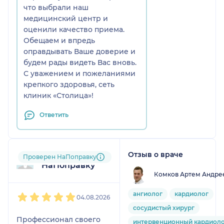
что выбрали наш
медицинский центр и
оценили качество приема.
Обещаем и впредь
оправдывать Ваше доверие и
будем рады видеть Вас вновь.
С уважением и пожеланиями
крепкого здоровья, сеть
клиник «Столица»!
Ответить
Отзыв о враче
Пользователь
Проверен НаПоправку
НаПоправку
Комков Артем Андре
1
2
3
4
5
ангиолог
кардиолог
04.08.2026
сосудистый хирург
Профессионал своего
интервенционный кардиол