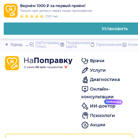
1
2
3
4
5
1
2
3
4
5
1
2
3
4
5
to
Вернём 1000 ₽ за первый приём!
Закрыть
Только при записи через наше приложение
content
~13.5 тыс.
Установить
НаПоправку
Подарочная
Город:
Москва
Приложение
Кли
Плюс
карта
Врачи
Услуги
Диагностика
Онлайн-
консультации
ИИ-доктор
Психологи
Акции