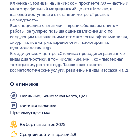
Клиника «Столица» на Ленинском проспекте, 90 — частный
многопрофильный медицинский центр в Москве, в
шаговой доступности от станции метро «Проспект
Вернадского».
Все специалисты клиники — врачи с большим опытом
работы, регулярно повышающие квалификацию по
следующим направлениям: стоматология, офтальмология,
хирургия, педиатрия, кардиология, психотерапия,
пульмонология и др.
В медицинском центре «Столица» проводятся различные
виды диагностики, в том числе: УЗИ, МРТ, компьютерная
томография, рентген и др. Также оказываются
косметологические услуги, различные виды массажа и т. д.
О клинике
Наличные, Банковская карта, ДМС
Гостевая парковка
Преимущества
Близко
Работаем
от
все
Выбор пациентов 2025
метро
выходные
Средний рейтинг врачей 4.8