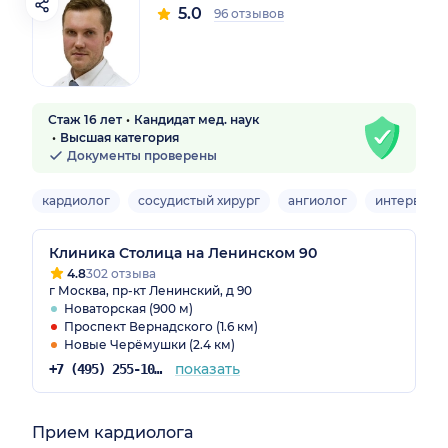
5.0
96 отзывов
Стаж 16 лет
Кандидат мед. наук
Высшая категория
Документы проверены
кардиолог
сосудистый хирург
ангиолог
интервенц
Клиника Столица на Ленинском 90
4.8
302 отзыва
г Москва, пр-кт Ленинский, д 90
Новаторская (900 м)
Проспект Вернадского (1.6 км)
Новые Черёмушки (2.4 км)
показать
+7 (495) 255-10-78
Прием кардиолога