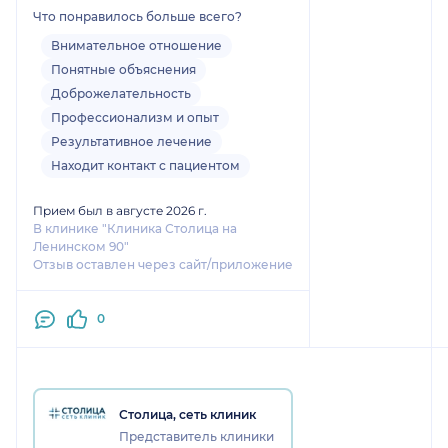
прошел максимально комфортно
Что понравилось больше всего?
и деликатно, что для проктолога
особенно важно. большое
Внимательное отношение
спасибо за профессионализм и
Понятные объяснения
доброжелательное отношение!
Доброжелательность
при необходимости обращусь
Профессионализм и опыт
вновь
Результативное лечение
Находит контакт с пациентом
Прием был в августе 2026 г.
В клинике "Клиника Столица на
Ленинском 90"
Отзыв оставлен через сайт/приложение
0
Столица, сеть клиник
Представитель клиники