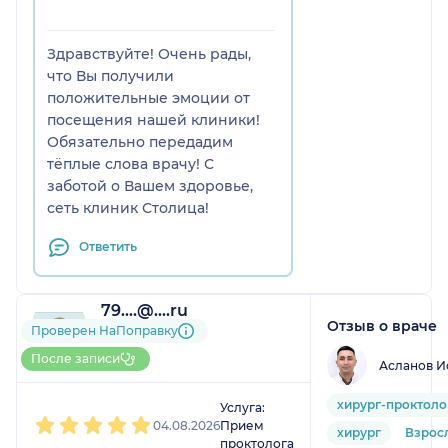
Здравствуйте! Очень рады,
что Вы получили
положительные эмоции от
посещения нашей клиники!
Обязательно передадим
тёплые слова врачу! С
заботой о Вашем здоровье,
сеть клиник Столица!
Ответить
79....@....ru
Отзыв о враче
1 отзыв
Проверен НаПоправку
До 5 записей через
После записи
Асланов И
НаПоправку
1
2
3
4
5
хирург-проктоло
Услуга:
04.08.2026
Прием
хирург
Взрос
проктолога