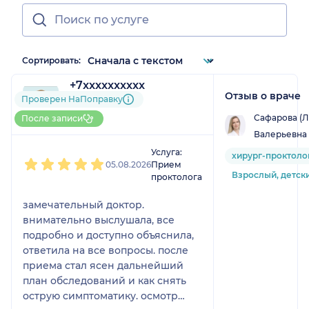
Сортировать:
+7xxxxxxxxxx
Отзыв о враче
1 отзыв
Проверен НаПоправку
До 5 записей через
Сафарова (Л
После записи
НаПоправку
Валерьевна
1
2
3
4
5
Услуга:
хирург-проктоло
05.08.2026
Прием
Взрослый, детск
проктолога
замечательный доктор.
внимательно выслушала, все
подробно и доступно объяснила,
ответила на все вопросы. после
приема стал ясен дальнейший
план обследований и как снять
острую симптоматику. осмотр