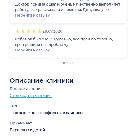
Доктор понимающая и очень качественно выполняет
работу, всё рассказала и помогла. Девушка уже
обращалась к другим фониатрам, поэтому ей есть с
Перейти к отзыву
чем сравнить, и этого врача она считает очень
хорошим. Консультация помогла ей развиваться в
28.07.2026
этой сфере дальше.
Ребёнок был у М.В. Руденко, всё прошло хорошо,
врач решила его проблему.
Перейти к отзыву
Описание клиники
Головная клиника
Столица, сеть клиник
Тип
Частные многопрофильные клиники
Принимает
Взрослых и детей