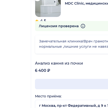
MDC Clinic, медицинск
4.5
169 отзывов
Лицензия проверена
Замечательная клиника!Врач грамотн
нормальные ,лишние услуги не навяз
Анализ камня из почки
6 400 ₽
Место приёма:
г Москва, пр-кт Федеративный, д 9 к 