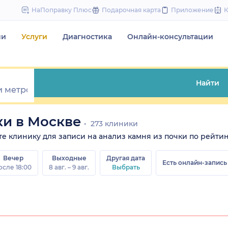
to
НаПоправку Плюс
Подарочная карта
Приложение
content
чи
Услуги
Диагностика
Онлайн-консультации
Найти
ки в Москве
273 клиники
ите клинику для записи на анализ камня из почки по рейтин
Вечер
Выходные
Другая дата
Есть онлайн-запись
осле 18:00
8 авг. – 9 авг.
Выбрать