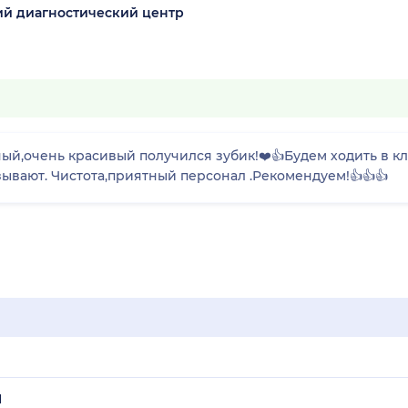
ий диагностический центр
ый,очень красивый получился зубик!❤️👍Будем ходить в к
ывают. Чистота,приятный персонал .Рекомендуем!👍👍👍
1