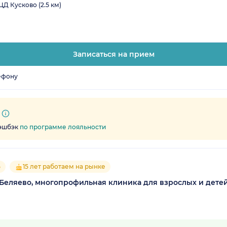
Д Кусково (2.5 км)
Записаться на прием
ефону
кэшбэк
по программе лояльности
5
15 лет работаем на рынке
Беляево, многопрофильная клиника для взрослых и дете