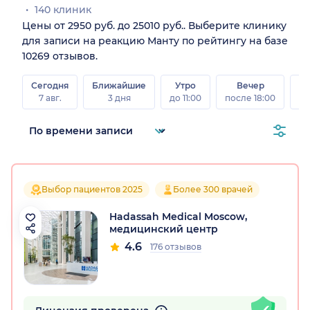
140 клиник
Цены от 2950 руб. до 25010 руб.. Выберите клинику
для записи на реакцию Манту по рейтингу на базе
10269 отзывов.
Сегодня
Ближайшие
Утро
Вечер
В
7 авг.
3 дня
до 11:00
после 18:00
8 а
Выбор пациентов 2025
Более 300 врачей
Hadassah Medical Moscow,
медицинский центр
4.6
176 отзывов