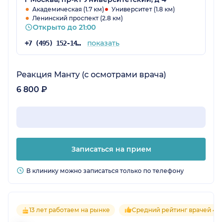
кто там работает (а я обращался ко всем без
Академическая (1.7 км)
Университет (1.8 км)
Ленинский проспект (2.8 км)
исключения), профессионалы в своей
Открыто до 21:00
области. На некоторых узких специалистов я
также оставил отдельные отзывы. Последний
показать
+7 (495) 152-14-78
раз был там у травматолога-ортопеда, но
говорить о результативности назначенного
им лечения ещё рано, поэтому его
Реакция Манту (с осмотрами врача)
профессионализм оценивать пока не
6 800 ₽
возьмусь, к нему у меня ещё предстоит
визит.
Записаться на прием
В клинику можно записаться только по телефону
13 лет работаем на рынке
Средний рейтинг врачей 4.6