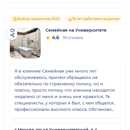
Выбор пациентов 2025
16 лет работаем на рынке
Семейная на Университете
4.6
99 отзывов
Я в клинике Семейная уже много лет
обслуживаюсь, причём обращаюсь не
обязательно по страховому полису, но и
платно, просто потому что клиника находится
недалеко от меня и очень мне нравится. Те
специалисты, у которых я был, с кем общался,
профессионалы высокого класса. Обстановка
там отличная, сама клиника просто класс, а
все ребята большие молодцы. Могу,
например, отметить кабинет УЗИ, все врачи,
г Москва, пр-кт Университетский, д 4