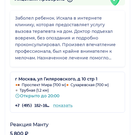
Заболел ребенок. Искала в интернете
клинику, которая предоставляет услугу
вызова терапевта на дом. Доктор подъехал
вовремя, без опоздания и подробно
проконсультировал. Произвел впечатление
профессионала, был крайне внимателен к
мелочам. Назначенное лечение помогло
улучшить самочувствие. Все, что доктор
прописал, сработало. Услуга стоит своих
денег.
г Москва, ул Гиляровского, д 10 стр 1
Проспект Мира (700 м)
Сухаревская (700 м)
Трубная (1.2 км)
Открыто до 20:00
показать
+7 (495) 182-10-36
Реакция Манту
5 800 ₽