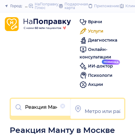
to
НаПоправку
Подарочная
Город:
Москва
Приложение
Кли
Плюс
карта
Закрыть
content
Врачи
Услуги
Диагностика
Онлайн-
консультации
ИИ-доктор
Психологи
Акции
Очистить
Реакция Манту в Москве