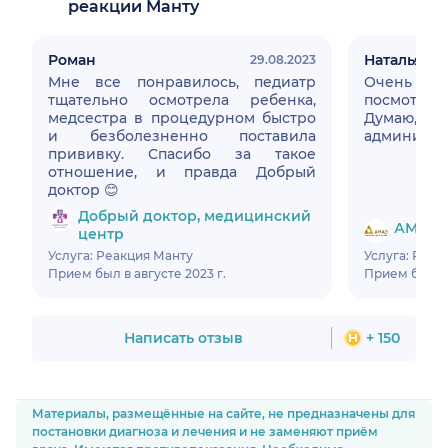
реакции Манту
Роман
Наталья
29.08.2023
Мне все понравилось, педиатр
Очень до
тщательно осмотрела ребенка,
посмотрят 
медсестра в процедурном быстро
Думаю
и безболезненно поставила
администр
прививку. Спасибо за такое
отношение, и правда Добрый
доктор 😊
Добрый доктор, медицинский
АМАЭ, 
центр
Услуга: Реакция Манту
Услуга: Реак
Прием был в августе 2023 г.
Прием был в 
Написать отзыв
+ 150
Материалы, размещённые на сайте, не предназначены для
постановки диагноза и лечения и не заменяют приём