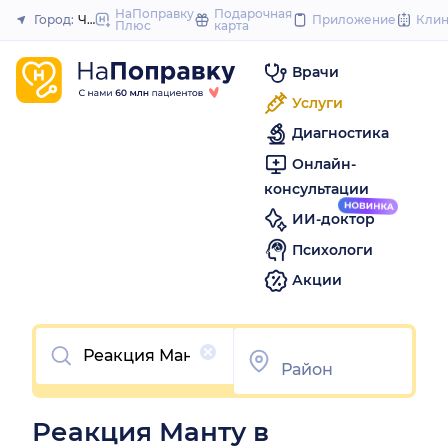
to
НаПоправку
Подарочная
Город:
Челябинск
Приложение
Кли
Плюс
карта
Закрыть
content
Врачи
Услуги
Диагностика
Онлайн-
консультации
ИИ-доктор
Психологи
Акции
Очистить
Реакция Манту в