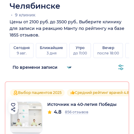
Челябинске
9 клиник
Цены от 2100 руб. до 3500 руб.. Выберите клинику
для записи на реакцию Манту по рейтингу на базе
1855 отзывов.
Сегодня
Ближайшие
Утро
Вечер
В
9 авг.
3 дня
до 11:00
после 18:00
8 а
Выбор пациентов 2025
Средний рейтинг врачей 4.8
Источник на 40-летия Победы
4.8
856 отзывов