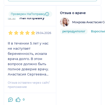
Отзыв о враче
Пользователь
Проверен НаПоправку
НаПоправку
Мокрова Анастасия С
1
2
3
4
5
репродуктолог
Взрослы
29.04.2026
Я в течении 5 лет у нас
не наступает
беременность, искала
врача долго. В этом
вопросе должно быть
полное доверие врачу.
Анастасия Сергеевна
очень много рассказала,
Отзыв оставлен через сайт/
объяснила, все очень
приложение
корректно, по делу, все
назначения нужные,
0
ничего лишнего.