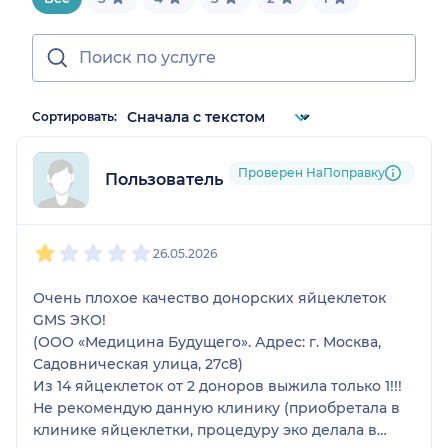
Сортировать:
Проверен НаПоправку
Пользователь НаПоправку
1
2
3
4
5
26.05.2026
Очень плохое качество донорских яйцеклеток
GMS ЭКО!
(ООО «Медицина Будущего». Адрес: г. Москва,
Садовническая улица, 27с8)
Из 14 яйцеклеток от 2 доноров выжила только 1!!!
Не рекомендую данную клинику (приобретала в
клинике яйцеклетки, процедуру эко делала в