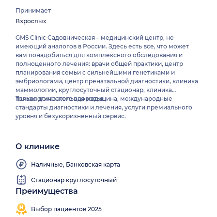
Принимает
Взрослых
GMS Clinic Садовническая – медицинский центр, не
имеющий аналогов в России. Здесь есть все, что может
вам понадобиться для комплексного обследования и
полноценного лечения: врачи общей практики, центр
планирования семьи с сильнейшими генетиками и
эмбриологами, центр пренатальной диагностики, клиника
маммологии, круглосуточный стационар, клиника
психологического здоровья.
Только доказательная медицина, международные
стандарты диагностики и лечения, услуги премиального
уровня и безукоризненный сервис.
О клинике
Наличные, Банковская карта
Стационар круглосуточный
Преимущества
Есть
Выезд
Круглосуточный
Работаем
дневной
на
стационар
круглосуточно
Выбор пациентов 2025
стационар
дом