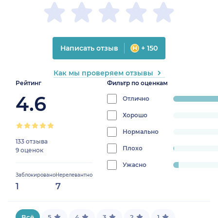
Написать отзыв
+ 150
Как мы проверяем отзывы
Рейтинг
Фильтр по оценкам
4.6
Отлично
progress:
95.74468085
Хорошо
progress:
0%
Нормально
progress:
133 отзыва
0%
Плохо
progress:
9 оценок
0.7092198581560284%
Ужасно
progress:
Заблокировано
Нерелевантно
3.546099290780142%
1
7
Всё
5
4
3
2
1