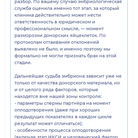
разбор. По вашему случаю эмбриологическая
(административного персонала больше, чем
служба оценила именно тот этап, за который
врачей).
клиника действительно может нести
Куратор Ильина Яна вежливая и старалась
ответственность в юридическом и
решить проблему, но она не принимает решения.
профессиональном смысле, — момент
Рылин М.Ю. отказал в телефонном разговоре.
разморозки донорских яйцеклеток. По
Заведующий эмбриологией клиники сделал
протоколам оттаивания отклонений
заключение, что ничего критического по
выявлено не было, и именно поэтому мы
оттаивании нет, а за культивирование они
формально не могли признать брак на этой
ответственности не несут. Ильин К.А.
стадии.
руководитель эмбриолголии, Администратор
эмбриолголии и Родионова Г.Н. руководитель по
Дальнейшая судьба эмбриона зависит уже не
работе с клиентами сначала все хором отвечали,
только от качества донорского материала, но
что нет никаких обращений- электронных писем,
и от целого ряда факторов, которые
что им на электронную почту ничего не
находятся вне нашей зоны контроля:
приходило. До этого все договоры прекрасно
- параметры спермы партнёра на момент
доходили. Когда все же я убедилась, что письмо
оплодотворения (даже при хороших
пришло- написали опять отказ. Отвечали
предыдущих показателях в каждом цикле
медленно и в конце сказали, что это качество
результат может отличаться);
клеток мужа плохое.
- особенности процесса оплодотворения
Т.е. по факту клиника не несет ответственности за
(включая этап ИКСИ и человеческий фактор