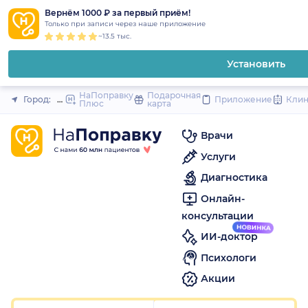
1
2
3
4
5
1
2
3
4
5
1
2
3
4
5
to
Вернём 1000 ₽ за первый приём!
Закрыть
Только при записи через наше приложение
content
~13.5 тыс.
Установить
НаПоправку
Подарочная
Город:
Москва
Приложение
Кли
Плюс
карта
Врачи
Услуги
Диагностика
Онлайн-
консультации
ИИ-доктор
Психологи
Акции