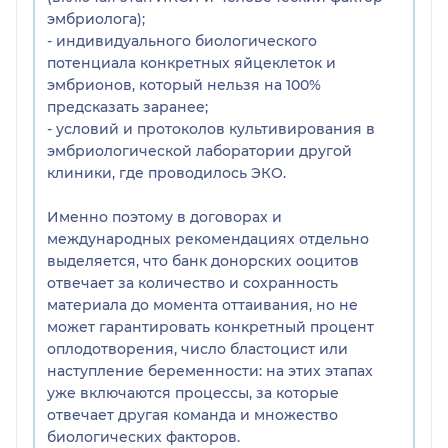
качество яйцеклеток, а только за количество и
эмбриолога);
доставку.
- индивидуального биологического
Спермограмма мужа оценивалась всегда, как
потенциала конкретных яйцеклеток и
хорошая. Он принимал все витамины,
эмбрионов, который нельзя на 100%
рекомендованные врачом. Лечения ему никогда
предсказать заранее;
не требовалось. ( До этого случая его показатель
- условий и протоколов культивирования в
оплодотворения был 80%).
эмбриологической лаборатории другой
На официальное письмо ответили отпиской.
клиники, где проводилось ЭКО.
По донору с 8 яйцеклетками, годная была только
1.
Именно поэтому в договорах и
По донору с 6 яйцеклетками - ни одной клетками.
международных рекомендациях отдельно
В приложении:
выделяется, что банк донорских ооцитов
-эмбриолист (можете сами убедиться в плохом
отвечает за количество и сохранность
качестве донорского материала).
материала до момента оттаивания, но не
- отписка по официальному письму.
может гарантировать конкретный процент
оплодотворения, число бластоцист или
наступление беременности: на этих этапах
уже включаются процессы, за которые
отвечает другая команда и множество
биологических факторов.