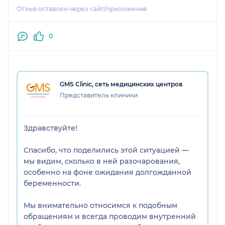
другой). Потратила кучу нервов и средств!!!
Отзыв оставлен через сайт/приложение
Причинили сильные эмоциональные
переживания в период сложной беременности и
убили надежду на следующих деток.
0
В случае оплодотворения менее 50% обещали
предоставить клетки другого донора (что
прописано и в договоре). Говорили красиво и
убедительно, отвечали быстро и были всегда на
GMS Clinic, сеть медицинских центров
связи. Сказали, что такой случай за все время был
Представитель клиники
один, но быстро предоставили тоже количество
яйцеклеток другого донора бесплатно.
На 3 день было только 2 клетки годного качества.
Здравствуйте!
На 4 день выжила чудом одна!!! Поэтому перенос
был на 4 день, а не на 5. Мы с врачом, решили не
Спасибо, что поделились этой ситуацией —
рисковать, такими не живучими донорскими
мы видим, сколько в ней разочарования,
яйцеклетками.
особенно на фоне ожидания долгожданной
Беременность переносила тяжело, после родов
беременности.
было не до этого, т.к. на руках появился малыш и
лежачая мама одновременно, поэтому не подала
Мы внимательно относимся к подобным
в суд. Переговоры ни к чему не привели,
обращениям и всегда проводим внутренний
постоянно выдавали новое контактное лицо