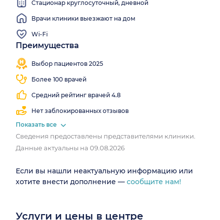
Стационар круглосуточный, дневной
Врачи клиники выезжают на дом
Wi-Fi
Преимущества
Записалось
Врачи 91
Мгновенная
Круглосуточный
5 026
специальностей
запись
стационар
Выбор пациентов 2025
человек
Более 100 врачей
Средний рейтинг врачей 4.8
Нет заблокированных отзывов
Показать все
Сведения предоставлены представителями клиники.
Данные актуальны на 09.08.2026
Если вы нашли неактуальную информацию или
хотите внести дополнение —
сообщите нам!
Услуги и цены в центре