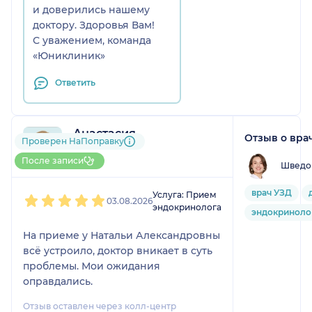
и доверились нашему
доктору. Здоровья Вам!
С уважением, команда
«Юниклиник»
Ответить
Анастасия
Отзыв о вра
Проверен НаПоправку
1 отзыв
До 5 записей через НаПоправку
После записи
Шведов
1
2
3
4
5
врач УЗД
Услуга: Прием
03.08.2026
эндокринолога
эндокриноло
На приеме у Натальи Александровны
всё устроило, доктор вникает в суть
проблемы. Мои ожидания
оправдались.
Отзыв оставлен через колл-центр