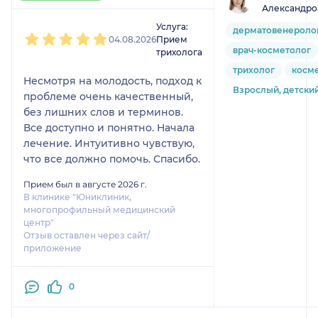
Александро
1
2
3
4
5
Услуга:
дерматовенероло
04.08.2026
Прием
врач-косметолог
трихолога
трихолог
косм
Несмотря на молодость, подход к
Взрослый, детски
проблеме очень качественный,
без лишних слов и терминов.
Все доступно и понятно. Начала
лечение. Интуитивно чувствую,
что все должно помочь. Спасибо.
Прием был в августе 2026 г.
В клинике "Юниклиник,
многопрофильный медицинский
центр"
Отзыв оставлен через сайт/
приложение
0