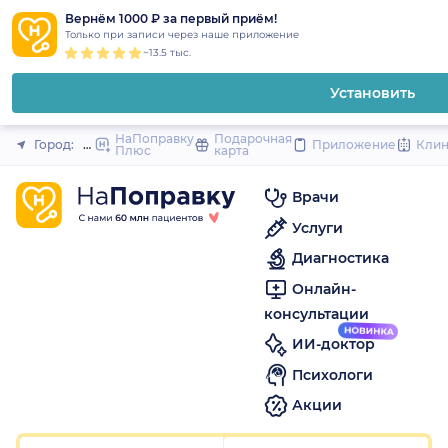
1
2
3
4
5
1
2
3
4
5
1
2
3
4
5
to
Вернём 1000 ₽ за первый приём!
Закрыть
Только при записи через наше приложение
content
~13.5 тыс.
Установить
НаПоправку
Подарочная
Город:
Москва
Приложение
Кли
Плюс
карта
Врачи
Услуги
Диагностика
Онлайн-
консультации
ИИ-доктор
Психологи
Акции