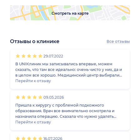
Смотреть на карте
Отзывы о клинике
Все отзывы
1
2
3
4
5
1
2
3
4
5
1
2
3
4
5
1
2
3
4
5
29.07.2022
В UNIКлиник мы записывались впервые, можем
сказать, что там все идеально: очень чисто у них, да и
в целом все хорошо. Медицинский центр выбирали
по местоположению, было важно, чтобы он
Перейти к отзыву
находился недалеко от дома. На приеме у окулиста
был муж. Супруг говорил, что врач помогла решить
09.05.2026
вопрос, с которым он обращался. После осмотра
доктор назначила лечение, оно оказалось
Пришла к хирургу с проблемой подкожного
эффективным. В связи с этим можно сделать вывод,
образования. Врач все внимательно осмотрела и
что Нина Борисовна - хороший доктор.
назначила операцию. Сказала что нужно удалять
иссекать а не гной(как я думала). На спине была
Перейти к отзыву
маленькая шишка которая потемнела недавно.
Сейчас жду результата гистологии но скорее всего
16.07.2026
это фиброма. Врач за 15 минут вколола местную