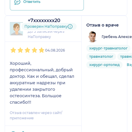
Ответить
+7xxxxxxxx20
Отзыв о враче
2 отзыва
Проверен НаПоправку
До 5 записей через
Гребень Алексе
НаПоправку
1
2
3
4
5
хирург-травматолог
04.08.2026
травматолог
травм
Хороший,
хирург-ортопед
Вз
профессиональный, добрый
доктор. Как и обещал, сделал
аккуратные надрезы при
удалении закрытого
остеосинтеза. Большое
спасибо!!!
Отзыв оставлен через сайт/
приложение