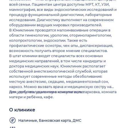
всей семьи. Пациентам центра доступны МРТ, КТ, УЗИ,
маммография, все виды эндоскопических исследований и
процедур функциональной диагностики, лабораторные
исследования. Диагностику выполняют на современном
оборудовании ведущих мировых производителей.
В Юниклиник проводятся малоинвазивные операции в
области гинекологии, урологии, оториноларингологии,
колопроктологии, эндоскопии. Также есть
профилактические осмотры, чек-апы, диспансеризация,
возможность получить второе мнение специалистов.
В штат клиники входят специалисты всех основных
медицинских направлений, в том числе кандидаты и
доктора медицинских наук. Юниклиник располагает
собственной анестезиологической службой, которая
использует современные методы обезболивания:
местную анестезию, седацию, медикаментозный сон,
наркоз. Можно вызвать врача и медицинскую сестру на
дом, получить удаленную консультацию.
Для удобства пациентов в клинике есть парковка, комната
матери и ребёнка, кафе.
О клинике
Наличные, Банковская карта, ДМС