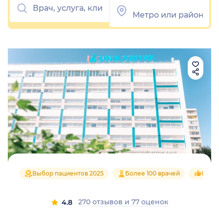
Выбор пациентов 2025
Более 100 врачей
Средн
270 отзывов
и
77 оценок
4.8