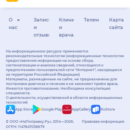
О
Запись
Клиникам
Телемедицина
Карта
нас
и
и
сайта
отзывы
врачам
На информационном ресурсе применяются
рекомендательные технологии (информационные технологии
предоставления информации на основе сбора,
систематизации и анализа сведений, относящихся к
предпочтениям пользователей сети "Интернет", находящихся
на территории Российской Федерации)
Материалы, размещённые на сайте, не предназначены для
постановки диагноза и лечения и не заменяют приём врача.
Имеются противопоказания. Необходима консультация
специалиста.
О деятельности, осуществляемой в области информационных
технологий
App Store
Google Play
AppGallery
RuStore
© ООО «НаПоправку.Ру», 2014—2026.
Правовая информация
ОГРН: 1147847038679