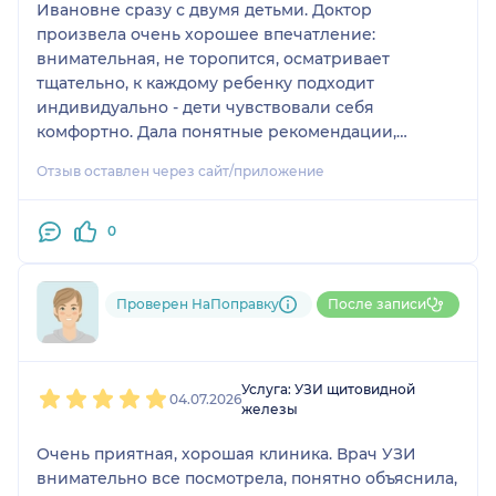
Ивановне сразу с двумя детьми. Доктор
произвела очень хорошее впечатление:
внимательная, не торопится, осматривает
тщательно, к каждому ребенку подходит
индивидуально - дети чувствовали себя
комфортно. Дала понятные рекомендации,
ответила на все вопросы. Обращаемся в данную
Отзыв оставлен через сайт/приложение
клинику не впервые, также были на приеме у
ЛОР-врача Катринец И.В., тоже остались
довольны. В клинике всегда чисто, аккуратно,
0
персонал доброжелательный. Рекомендую.
Проверен НаПоправку
После записи
Пользователь НаПоправку
1
2
3
4
5
Услуга: УЗИ щитовидной
04.07.2026
железы
Очень приятная, хорошая клиника. Врач УЗИ
внимательно все посмотрела, понятно объяснила,