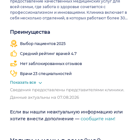
предоставление качественных медицинских услуг для
всей семьи, где забота о здоровье сочетается с
профессионализмом и инновациями. Клиника включает в
себя несколько отделений, в которых работают более 30
специалистов различных профилей. Каждый врач в «ЗИМ»
стремится создать доверительные отношения с
Преимущества
Записался
Близко
Работаем
пациентами, разрабатывая индивидуальные планы
Мгновенная
1 121
от
все
лечения, учитывающие особенности каждого организма. В
запись
Выбор пациентов 2025
человек
метро
выходные
«ЗИМ» доступны разнообразные диагностические услуги,
включая УЗИ, лабораторные исследования и
Средний рейтинг врачей 4.7
функциональную диагностику. Современное
оборудование позволяет выявлять заболевания на ранних
Нет заблокированных отзывов
стадиях, что способствует эффективному лечению.
Врачи 23 специальностей
Клиника предлагает широкий спектр медицинских услуг,
включая терапию, педиатрию, гинекологию и другие
Показать все
направления. Специалисты «ЗИМ» координируют лечение
Сведения предоставлены представителями клиники.
с другими врачами, обеспечивая комплексный подход к
здоровью пациентов. Семейная клиника «ЗИМ»
Данные актуальны на 07.08.2026
выделяется своим вниманием к каждому пациенту,
создавая атмосферу доверия и комфорта, что особенно
Если вы нашли неактуальную информацию или
важно для людей любого возраста.
хотите внести дополнение —
сообщите нам!