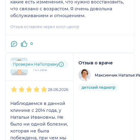
какие есть изменения, что нужно восстановить,
что связано с возрастом. Я очень довольна
обслуживанием и отношением.
Отзыв оставлен через колл-центр
0
Отзыв о враче
lst....@....ru
Проверен НаПоправку
1 отзыв
Максимчик Наталья И
1
2
3
4
5
детский педиатр
28.06.2026
Наблюдаемся в данной
клинике с 2014 года, у
Натальи Ивановны. Не
было ни одной болезни,
которая не была
побеждена, при чем мы