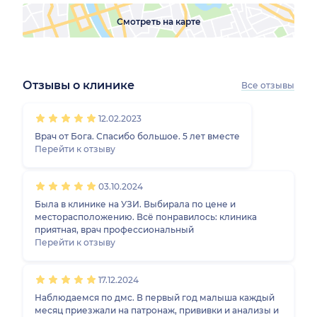
Смотреть на карте
Отзывы о клинике
Все отзывы
1
2
3
4
5
1
2
3
4
5
1
2
3
4
5
1
2
3
4
5
12.02.2023
Врач от Бога. Спасибо большое. 5 лет вместе
Перейти к отзыву
03.10.2024
Была в клинике на УЗИ. Выбирала по цене и
месторасположению. Всё понравилось: клиника
приятная, врач профессиональный
Перейти к отзыву
17.12.2024
Наблюдаемся по дмс. В первый год малыша каждый
месяц приезжали на патронаж, прививки и анализы и