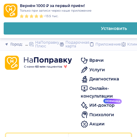
1
2
3
4
5
1
2
3
4
5
1
2
3
4
5
to
Вернём 1000 ₽ за первый приём!
Закрыть
Только при записи через наше приложение
content
~13.5 тыс.
Установить
НаПоправку
Подарочная
Город:
Москва
Приложение
Кли
Плюс
карта
Врачи
Услуги
Диагностика
Онлайн-
консультации
ИИ-доктор
Психологи
Акции