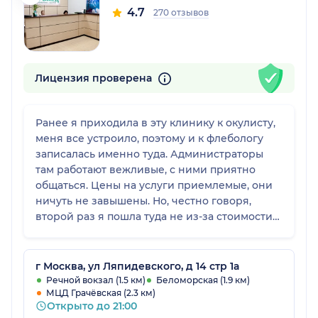
4.7
270 отзывов
Лицензия проверена
Ранее я приходила в эту клинику к окулисту,
меня все устроило, поэтому и к флебологу
записалась именно туда. Администраторы
там работают вежливые, с ними приятно
общаться. Цены на услуги приемлемые, они
ничуть не завышены. Но, честно говоря,
второй раз я пошла туда не из-за стоимости
приема, просто доктор понравилась
визуально, и в итоге все мои ожидания были
оправданы. В другом центре специалист этой
г Москва, ул Ляпидевского, д 14 стр 1а
же области совсем не так делал процедуры,
Речной вокзал (1.5 км)
Беломорская (1.9 км)
МЦД Грачёвская (2.3 км)
поэтому я нашла врача в Добромеде.
Открыто до 21:00