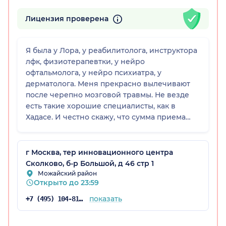
Лицензия проверена
Я была у Лора, у реабилитолога, инструктора
лфк, физиотерапевтки, у нейро
офтальмолога, у нейро психиатра, у
дерматолога. Меня прекрасно вылечивают
после черепно мозговой травмы. Не везде
есть такие хорошие специалисты, как в
Хадасе. И честно скажу, что сумма приема
устраивает. Еще на повторный прием всегда
небольшие скидки, еще обожаю их вкусную
кухню) Только администраторы на первом
г Москва, тер инновационного центра
этаже бывают часто дурковатые))) Почти
Сколково, б-р Большой, д 46 стр 1
всегда тормозят, и на других этажах тоже
Можайский район
Открыто до 23:59
иногда тормозят. Путали стоимость оплаты и
этапы приема, забывали сказать врачу что
показать
+7 (495) 104-81-22
уже его ожидаю и растягивали этим время.
Но всегда прислушиваются, когда