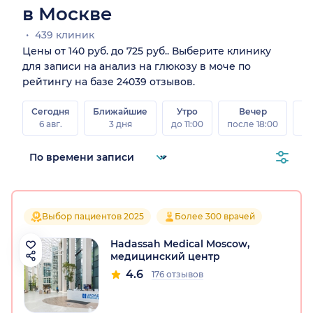
в Москве
439 клиник
Цены от 140 руб. до 725 руб.. Выберите клинику
для записи на анализ на глюкозу в моче по
рейтингу на базе 24039 отзывов.
Сегодня
Ближайшие
Утро
Вечер
В
6 авг.
3 дня
до 11:00
после 18:00
8 а
Выбор пациентов 2025
Более 300 врачей
Hadassah Medical Moscow,
медицинский центр
4.6
176 отзывов