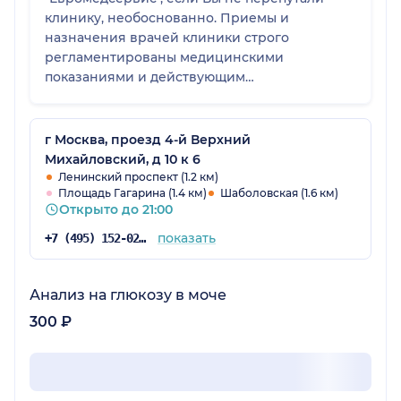
клинику, необоснованно. Приемы и
назначения врачей клиники строго
регламентированы медицинскими
показаниями и действующим
законодательством РФ в здравоохранении
(протоколы и стандарты оказания
медицинской помощи), а также программами
г Москва, проезд 4-й Верхний
ДМС. Если у Вас возникают сомнения по
Михайловский, д 10 к 6
тактике лечения, необходимо обращаться
Ленинский проспект (1.2 км)
Площадь Гагарина (1.4 км)
Шаболовская (1.6 км)
для разъяснений к главному врачу клиники
Открыто до 21:00
Настюковой Е.Г. устно или в письменной
форме, а не писать в интернете отзывы,
показать
+7 (495) 152-02-96
характеризующие Вас не с самой лучшей
стороны. Генеральный директор ОАО "КДЦ
"Евромедсервис" Байрамукова Т.С.
Анализ на глюкозу в моче
300 ₽