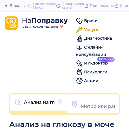
to
НаПоправку
Подарочная
Город:
Москва
Приложение
Кли
Плюс
карта
Закрыть
content
Врачи
Услуги
Диагностика
Онлайн-
консультации
ИИ-доктор
Психологи
Акции
Очистить
Анализ на глюкозу в моче