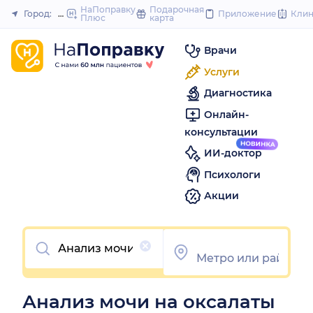
to
НаПоправку
Подарочная
Город:
Москва
Приложение
Кли
Плюс
карта
Закрыть
content
Врачи
Услуги
Диагностика
Онлайн-
консультации
ИИ-доктор
Психологи
Акции
Очистить
Анализ мочи на оксалаты