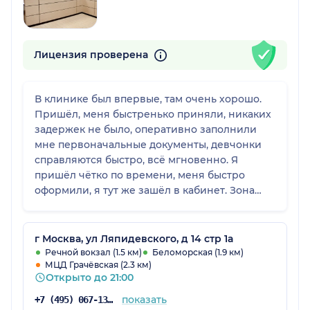
Лицензия проверена
В клинике был впервые, там очень хорошо.
Пришёл, меня быстренько приняли, никаких
задержек не было, оперативно заполнили
мне первоначальные документы, девчонки
справляются быстро, всё мгновенно. Я
пришёл чётко по времени, меня быстро
оформили, я тут же зашёл в кабинет. Зона
ожидания комфортная, я был в нескольких
клиниках, это очень отличное заведение,
мне понравилось.
г Москва, ул Ляпидевского, д 14 стр 1а
Речной вокзал (1.5 км)
Беломорская (1.9 км)
МЦД Грачёвская (2.3 км)
Открыто до 21:00
показать
+7 (495) 067-13-77