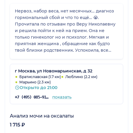
Нервоз, набор веса, нет месячных… диагноз
гормональный сбой и что то ещё… 😭.
Прочитала по отзывам про Веру Николаевну
и решила пойти к ней на прием. Она не
только гинеколог но и психолог. Мягкая и
приятная женщина , обращение как будто
твой близки родственник. Успокоила, все
объяснила про мои болячки и назначила
лечение, прошло 2 месяца, пришла на
повторный прием и сдачу анализа со страхом
г Москва, ул Новомарьинская, д 32
что нечего не помогло и вуаля😄 гормоны
Братиславская (1.7 км)
Люблино (2.2 км)
Марьино (2.3 км)
идут в норму, месяки идут ровно по числам
Открыто до 21:00
все вовремя нервоз снизился. В общем чудо
врач… спасибо большое Вера Николаевна.
показать
+7 (495) 085-91-29
Советую только к ней ❤️
Анализ мочи на оксалаты
1 715 ₽