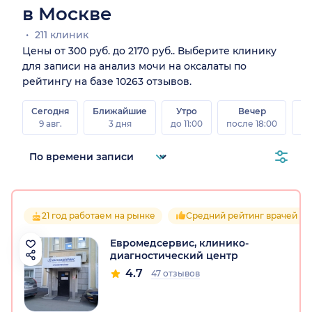
в Москве
211 клиник
Цены от 300 руб. до 2170 руб.. Выберите клинику
для записи на анализ мочи на оксалаты по
рейтингу на базе 10263 отзывов.
Сегодня
Ближайшие
Утро
Вечер
В
9 авг.
3 дня
до 11:00
после 18:00
8 а
21 год работаем на рынке
Средний рейтинг врачей 4.7
Евромедсервис, клинико-
диагностический центр
4.7
47 отзывов