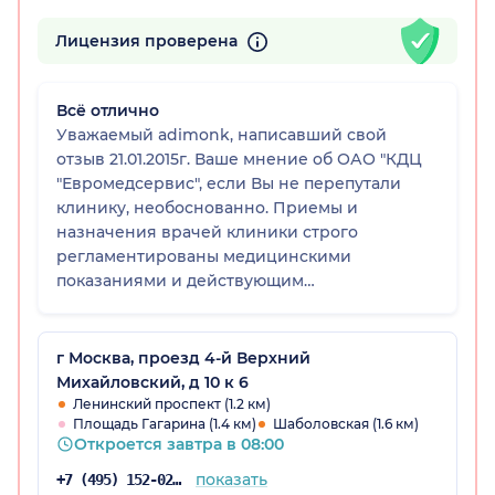
Лицензия проверена
Всё отлично
Уважаемый adimonk, написавший свой
отзыв 21.01.2015г. Ваше мнение об ОАО "КДЦ
"Евромедсервис", если Вы не перепутали
клинику, необоснованно. Приемы и
назначения врачей клиники строго
регламентированы медицинскими
показаниями и действующим
законодательством РФ в здравоохранении
(протоколы и стандарты оказания
медицинской помощи), а также программами
г Москва, проезд 4-й Верхний
ДМС. Если у Вас возникают сомнения по
Михайловский, д 10 к 6
тактике лечения, необходимо обращаться
Ленинский проспект (1.2 км)
Площадь Гагарина (1.4 км)
Шаболовская (1.6 км)
для разъяснений к главному врачу клиники
Откроется завтра в 08:00
Настюковой Е.Г. устно или в письменной
форме, а не писать в интернете отзывы,
показать
+7 (495) 152-02-96