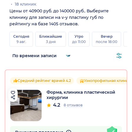
18 клиник
Цены от 40900 руб. до 140000 руб.. Выберите
клинику для записи на v-у пластику губ по
рейтингу на базе 1405 отзывов.
Сегодня
Ближайшие
Утро
Вечер
В
9 авг.
3 дня
до 11:00
после 18:00
8 а
Средний рейтинг врачей 4.2
Узкопрофильная клиник
Форма, клиника пластической
хирургии
4.2
8 отзывов