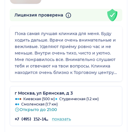
Лицензия проверена
Пока самая лучшая клиника для меня. Буду
ходить дальше. Врачи очень внимательные и
вежливые. Уделяют приёму ровно час и не
меньше. Внутри очень тихо, чисто и уютно.
Мне понравилось все. Внимательно слушают
тебя и отвечают на твои вопросы. Клиника
находится очень близко к Торговому центру
Европейский и к метро Киевская. Добираться
очеоь удобно и комфортно. Точно советую эту
клинику. 😊❤️
г Москва, ул Брянская, д 3
Киевская (500 м)
Студенческая (1.2 км)
Смоленская (1.7 км)
Открыто до 21:00
показать
+7 (495) 152-14-78