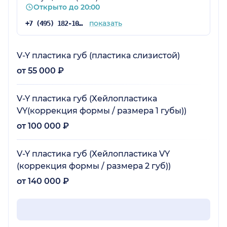
Открыто до 20:00
песни и смеялись) , медсестра Ольга- чудо-
заботушка). про Сергея Сергеевича я
показать
+7 (495) 182-10-54
написала отдельный отзыв- но и здесь
повторюсь- врач- волшебник для меня,
который помог исполнить мечту. я очень
V-Y пластика губ (пластика слизистой)
рада.что все прошло отлично и я на 100%
от 55 000 ₽
довольна выбором и результатом. Успехов!
V-Y пластика губ (Хейлопластика
VY(коррекция формы / размера 1 губы))
от 100 000 ₽
V-Y пластика губ (Хейлопластика VY
(коррекция формы / размера 2 губ))
от 140 000 ₽