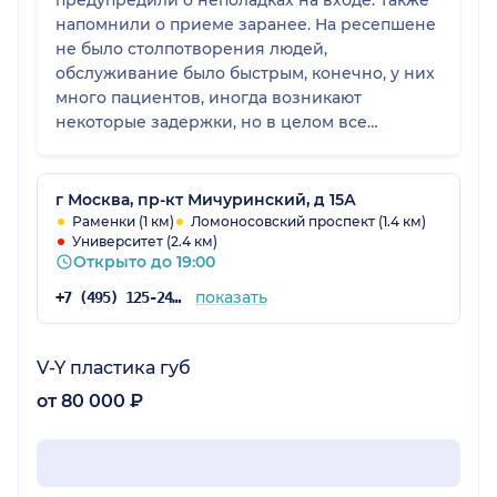
предупредили о неполадках на входе. Также
напомнили о приеме заранее. На ресепшене
не было столпотворения людей,
обслуживание было быстрым, конечно, у них
много пациентов, иногда возникают
некоторые задержки, но в целом все
отлично, а еще не жарко. Очень приличная
клиника. Единственное, что может смущать
многих, - это цены, которые, возможно,
г Москва, пр-кт Мичуринский, д 15А
высокие, но люди идут, потому что здесь
Раменки (1 км)
Ломоносовский проспект (1.4 км)
Университет (2.4 км)
хороший сервис и оказывается широкий
Открыто до 19:00
спектр услуг.
показать
+7 (495) 125-24-71
V-Y пластика губ
от 80 000 ₽