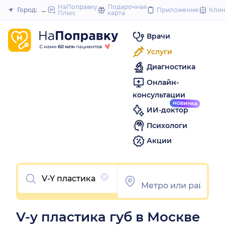
to
НаПоправку
Подарочная
Город:
Москва
Приложение
Кли
Плюс
карта
Закрыть
content
Врачи
Услуги
Диагностика
Онлайн-
консультации
ИИ-доктор
Психологи
Акции
Очистить
V-y пластика губ в Москве