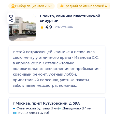
Выбор пациентов 2025
Средний рейтинг врачей 4.9
Спектр, клиника пластической
хирургии
4.9
202 отзыва
В этой потрясающей клинике я исполняла
свою мечту у отличного врача - Иванова С.С.
в апреле 2025г. Остались только
положительные впечатления от пребывания-
красивый ремонт, уютный лобби,
приветливый персонал, уютные палаты,
заботливые медсестры, команда
анестезиологов- вообще на высоте- такая
поддержка- если я правильно запомнила (
очень волновалась перед операцией и
г Москва, пр-кт Кутузовский, д 59А
стыдно-если ошибусь с именем медбрата
Славянский бульвар (1 км)
Давыдково (1.4 км)
Кунцевская (1.4 км)
-Григорий)- очень меня подбодрил- мы пели