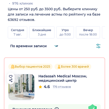
976 клиник
Цены от 250 руб. до 3500 руб.. Выберите клинику
для записи на лечение астмы по рейтингу на базе
63692 отзывов.
Сегодня
Ближайшие
Утро
Вечер
В
7 авг.
3 дня
до 11:00
после 18:00
8 а
Выбор пациентов 2025
Более 300 врачей
Hadassah Medical Moscow,
медицинский центр
4.6
176 отзывов