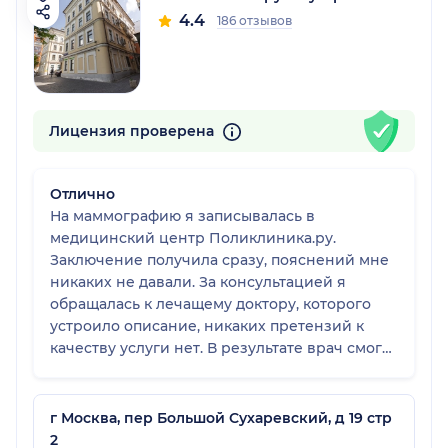
4.4
186 отзывов
Лицензия проверена
Отлично
На маммографию я записывалась в
медицинский центр Поликлиника.ру.
Заключение получила сразу, пояснений мне
никаких не давали. За консультацией я
обращалась к лечащему доктору, которого
устроило описание, никаких претензий к
качеству услуги нет. В результате врач смог
поставить мне диагноз и назначить
необходимое лечение. В клинике мне все
понравилось, у них там все на отлично!
г Москва, пер Большой Сухаревский, д 19 стр
2