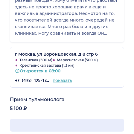
разным поводам. Хочу отметить что работают
здесь не просто хорошие врачи а еще и
вежливые администратора. Несмотря на то,
что посетителей всегда много, очередей не
скапливается. Много раз была и в других
клиниках, могу сравнивать и всегда Он
Клиник выигрывает. Кто бы что там не
говорил, никто с пациентов деньги здесь
просто так не выкачивает, все назначается
г Москва, ул Воронцовская, д 8 стр 6
только в том случае если действительно
Таганская (500 м)
Марксистская (500 м)
Крестьянская застава (1.3 км)
необходимо. Буду и дальше сюда ходить и
Откроется в 08:00
сама, и с ребенком, так как аналогичных
клиник просто нет. Если по сервису и
показать
+7 (495) 125-17-00
найдутся, то платить нужно больше будет за
все: от простого приема до диагностики.
Прием пульмонолога
5 100 ₽