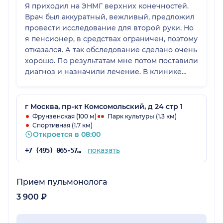
Я приходил на ЭНМГ верхних конечностей.
Врач был аккуратный, вежливый, предложил
провести исследование для второй руки. Но
я пенсионер, в средствах ограничен, поэтому
отказался. А так обследование сделано очень
хорошо. По результатам мне потом поставили
диагноз и назначили лечение. В клинике
приятная обстановка, сотрудники
доброжелательные. Замечаний не возникло,
только запись не на ближайшее время. Ну и
г Москва, пр-кт Комсомольский, д 24 стр 1
платные приемы пенсионеры себе могут
Фрунзенская (100 м)
Парк культуры (1.3 км)
Спортивная (1.7 км)
позволить нечасто. Эту клинику посоветовал
Откроется в 08:00
посетить невролог, мой лечащий врач.
показать
+7 (495) 065-57-73
Прием пульмонолога
3 900 ₽