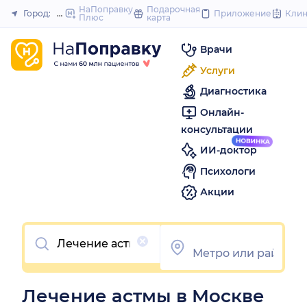
to
НаПоправку
Подарочная
Город:
Москва
Приложение
Кли
Плюс
карта
Закрыть
content
Врачи
Услуги
Диагностика
Онлайн-
консультации
ИИ-доктор
Психологи
Акции
Очистить
Лечение астмы в Москве