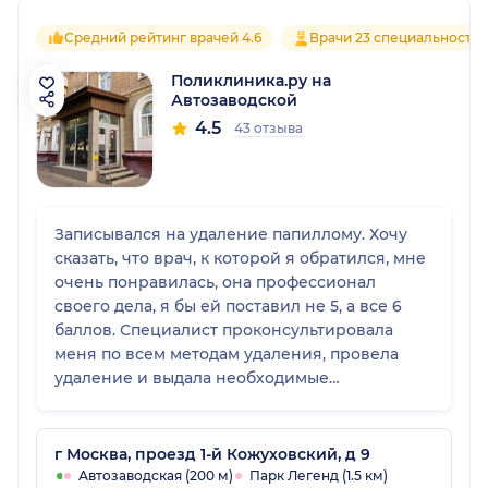
Средний рейтинг врачей 4.6
Врачи 23 специальносте
Поликлиника.ру на
Автозаводской
4.5
43 отзыва
Записывался на удаление папиллому. Хочу
сказать, что врач, к которой я обратился, мне
очень понравилась, она профессионал
своего дела, я бы ей поставил не 5, а все 6
баллов. Специалист проконсультировала
меня по всем методам удаления, провела
удаление и выдала необходимые
рекомендации. Все зажило хорошо. По
обстановке и чистоте в клинике замечаний
нет.
г Москва, проезд 1-й Кожуховский, д 9
Автозаводская (200 м)
Парк Легенд (1.5 км)