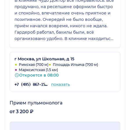
В клинике Чудо Доктор всё понравилось. Всё
продумано, на ресепшене оформили быстро
и спокойно, впечатление очень приятное и
позитивное. Очередей не было вообще,
приём начался вовремя, никого не ждала.
Гардероб работал, бахилы были, всё
организовано удобно. В клинике находиться
приятно, всё прошло спокойно и без суеты.
г Москва, ул Школьная, д 15
Римская (700 м)
Площадь Ильича (700 м)
Марксистская (1.5 км)
Откроется в 08:00
показать
+7 (495) 067-15-02
Прием пульмонолога
от 3 200 ₽