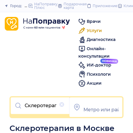
to
НаПоправку
Подарочная
Город:
Москва
Приложение
Кли
Плюс
карта
Закрыть
content
Врачи
Услуги
Диагностика
Онлайн-
консультации
ИИ-доктор
Психологи
Акции
Очистить
Склеротерапия в Москве