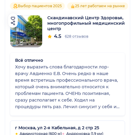
Выбор пациентов 2025
25 лет работаем на рынке
Скандинавский Центр Здоровья,
многопрофильный медицинский
центр
4.5
628 отзывов
Всё отлично
Хочу выразить слова благодарности лор-
врачу Авдиенко Е.В. Очень редко в наше
время встретишь профессионального врача,
который очень внимательно относится к
проблемам пациента. ОЧЕНЬ позитивная,
сразу располагает к себе. Ходил на
процедуры пять раз. Лечил синусит у себя и
у жены. Всегда в прекрасном настроении.
Всем рекомендую этого врача.
г Москва, ул 2-я Кабельная, д 2 стр 25
Авиамоторная (600 м)
Андроновка (1.9 км)