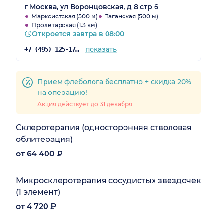
довольна.
г Москва, ул Воронцовская, д 8 стр 6
Марксистская (500 м)
Таганская (500 м)
Пролетарская (1.3 км)
Откроется завтра в 08:00
показать
+7 (495) 125-17-00
Прием флеболога бесплатно + скидка 20%
на операцию!
Акция действует до 31 декабря
Склеротерапия (односторонняя стволовая
облитерация)
от 64 400 ₽
Микросклеротерапия сосудистых звездочек
(1 элемент)
от 4 720 ₽