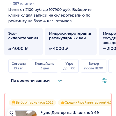
357 клиник
Цены от 2100 руб. до 107900 руб.. Выберите
клинику для записи на склеротерапию по
рейтингу на базе 40059 отзывов.
Эхо-
Микросклеротерапия
Микро
склеротерапия
ретикулярных вен
сосуд
звезд
4000 ₽
4000 ₽
2100
от
от
от
Сегодня
Ближайшие
Утро
Вечер
10 авг.
3 дня
до 11:00
после 18:00
15 
Выбор пациентов 2025
Средний рейтинг врачей 4.7
Чудо Доктор на Школьной 49