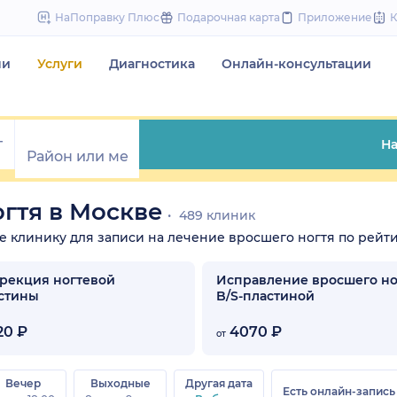
to
НаПоправку Плюс
Подарочная карта
Приложение
content
чи
Услуги
Диагностика
Онлайн-консультации
На
гтя в Москве
489 клиник
те клинику для записи на лечение вросшего ногтя по рейти
рекция ногтевой
Исправление вросшего но
стины
B/S-пластиной
20 ₽
4070 ₽
от
Вечер
Выходные
Другая дата
Есть онлайн-запись