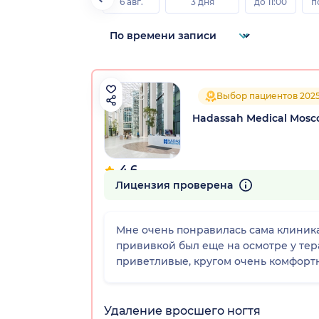
6 авг.
3 дня
до 11:00
п
Выбор пациентов 202
Hadassah Medical Mos
4.6
176 отзывов
Лицензия проверена
Мне очень понравилась сама клиника
прививкой был еще на осмотре у тер
приветливые, кругом очень комфортно
Удаление вросшего ногтя