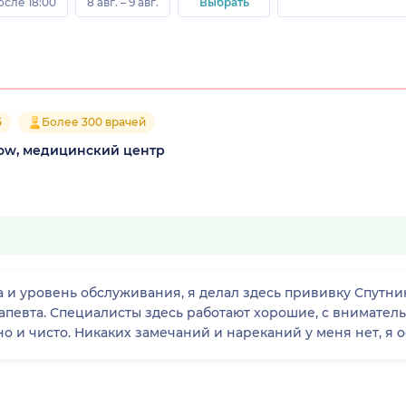
осле 18:00
8 авг. – 9 авг.
Выбрать
5
Более 300 врачей
cow, медицинский центр
 и уровень обслуживания, я делал здесь прививку Спутник
апевта. Специалисты здесь работают хорошие, с внимате
 и чисто. Никаких замечаний и нареканий у меня нет, я о