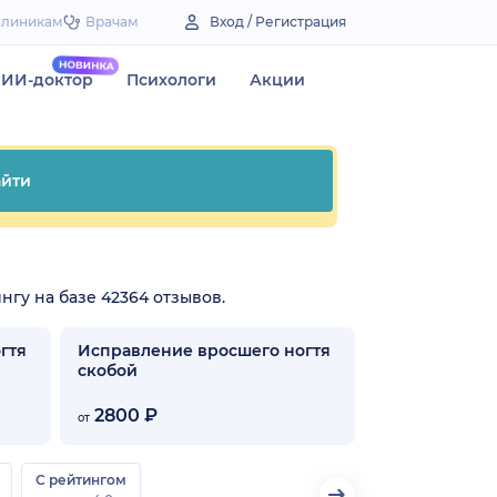
Клиникам
Врачам
Вход / Регистрация
ИИ-доктор
Психологи
Акции
йти
нгу на базе 42364 отзывов.
гтя
Исправление вросшего ногтя
скобой
2800 ₽
от
С рейтингом