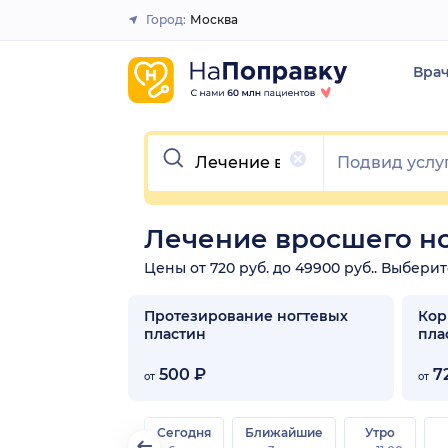
Город:
Москва
Закрыть
Вра
Очистить
Лечение вросшего но
Цены от 720 руб. до 49900 руб.. Выбери
Протезирование ногтевых
Кор
пластин
пла
500 ₽
7
от
от
Сегодня
Ближайшие
Утро