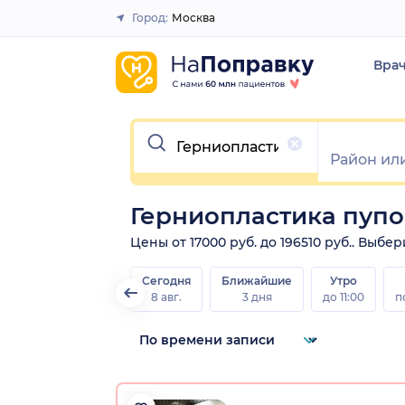
Город:
Москва
Закрыть
Вра
Очистить
Герниопластика пуп
Цены от 17000 руб. до 196510 руб.. Выб
Сегодня
Ближайшие
Утро
8 авг.
3 дня
до 11:00
п