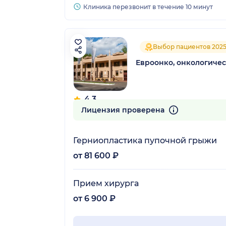
Клиника перезвонит в течение 10 минут
Выбор пациентов 202
Евроонко, онкологиче
4.3
129 отзывов
Лицензия проверена
Герниопластика пупочной грыжи
от 81 600 ₽
Прием хирурга
от 6 900 ₽