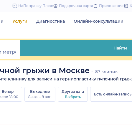
to
НаПоправку Плюс
Подарочная карта
Приложение
content
чи
Услуги
Диагностика
Онлайн-консультации
Найти
очной грыжи в Москве
87 клиник
ерите клинику для записи на герниопластику пупочной грыж
Вечер
Выходные
Другая дата
Есть онлайн-запись
осле 18:00
8 авг. – 9 авг.
Выбрать