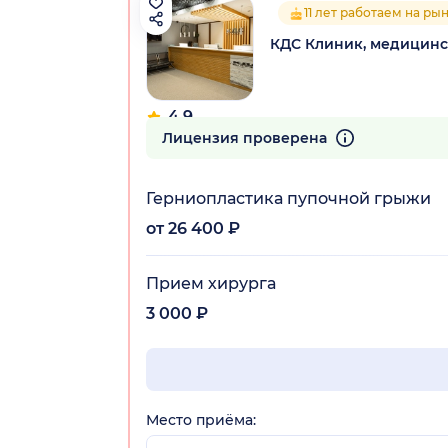
11 лет работаем на ры
КДС Клиник, медицинс
4.9
54 отзыва
Лицензия проверена
Герниопластика пупочной грыжи
от 26 400 ₽
Прием хирурга
3 000 ₽
Место приёма: