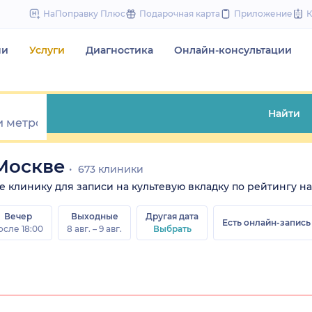
to
НаПоправку Плюс
Подарочная карта
Приложение
content
чи
Услуги
Диагностика
Онлайн-консультации
Найти
 Москве
673 клиники
те клинику для записи на культевую вкладку по рейтингу на 
Вечер
Выходные
Другая дата
Есть онлайн-запись
осле 18:00
8 авг. – 9 авг.
Выбрать