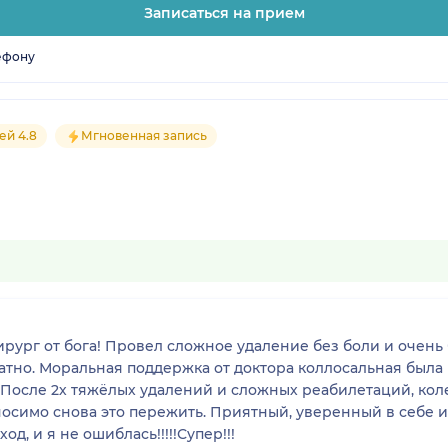
Записаться на прием
ефону
ей 4.8
Мгновенная запись
ург от бога! Провел сложное удаление без боли и очень б
атно. Моральная поддержка от доктора коллосальная была
После 2х тяжёлых удалений и сложных реабилетаций, кол
носимо снова это пережить. Приятный, уверенный в себе и
д, и я не ошиблась!!!!!Супер!!!