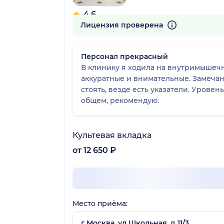
4.6
165 отзывов
Лицензия проверена
Персонал прекрасный
В клинику я ходила на внутримышечн
аккуратные и внимательные. Замечани
стоять, везде есть указатели. Уровен
общем, рекомендую.
Культевая вкладка
от 12 650 ₽
Место приёма:
г Москва, ул Школьная, д 11/3