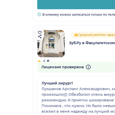
В клинику можно записаться только по тел
Средний рейтинг врач
Зуб.Ру в Факультетском
4.8
15 отзывов
Лицензия проверена
Лучший хирург!
Лукшанов Арсланг Александрович, хир
произошло))) Обезболил очень аккур
рекомендую. Я приятно шокирована! 
Понимала , что нужно. Но было невы
вселил в меня надежду на лучший исхо