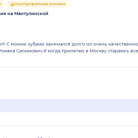
к
Узкопрофильная клиника
ия на Мантулинской
!! С моими зубами занимался долго но очень качественн
Романа Салимович.Я когда прилетаю в Москву стараюсь вс