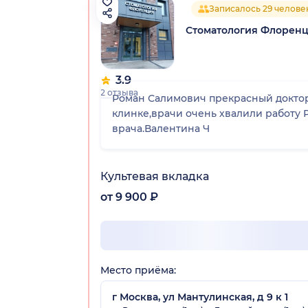
Записалось 29 челове
Стоматология Флоренц
3.9
2 отзыва
Роман Салимович прекрасный доктор!
клинке,врачи очень хвалили работу 
врача.Валентина Ч
Культевая вкладка
от 9 900 ₽
Место приёма:
г Москва, ул Мантулинская, д 9 к 1