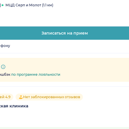
)
МЦД Серп и Молот (1.1 км)
Записаться на прием
ефону
кэшбэк
по программе лояльности
ей 4.9
Нет заблокированных отзывов
ская клиника