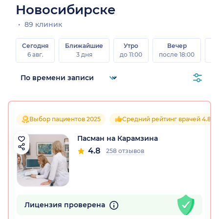
Новосибирске
89 клиник
Сегодня
Ближайшие
Утро
Вечер
В
6 авг.
3 дня
до 11:00
после 18:00
8 а
Выбор пациентов 2025
Средний рейтинг врачей 4.8
Пасман на Карамзина
4.8
258 отзывов
Лицензия проверена