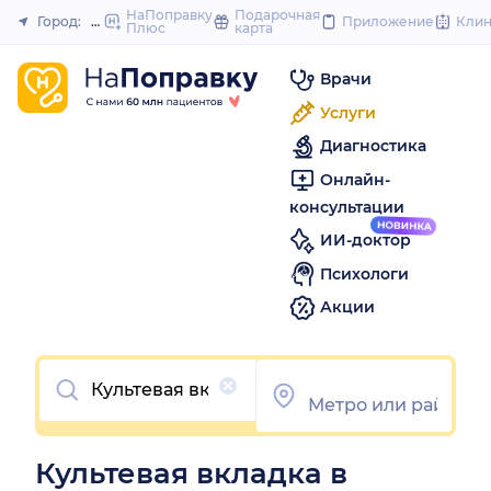
to
НаПоправку
Подарочная
Город:
Новосибирск
Приложение
Кли
Плюс
карта
Закрыть
content
Врачи
Услуги
Диагностика
Онлайн-
консультации
ИИ-доктор
Психологи
Акции
Очистить
Культевая вкладка в