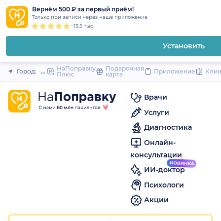
1
2
3
4
5
1
2
3
4
5
to
Вернём 500 ₽ за первый приём!
Закрыть
Только при записи через наше приложение
content
~13.5 тыс.
Установить
НаПоправку
Подарочная
Город:
Новосибирск
Приложение
Кли
Плюс
карта
Врачи
Услуги
Диагностика
Онлайн-
консультации
ИИ-доктор
Психологи
Акции