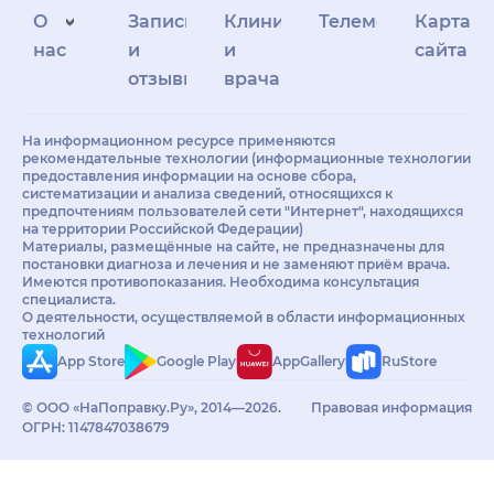
О
Запись
Клиникам
Телемедицина
Карта
нас
и
и
сайта
отзывы
врачам
На информационном ресурсе применяются
рекомендательные технологии (информационные технологии
предоставления информации на основе сбора,
систематизации и анализа сведений, относящихся к
предпочтениям пользователей сети "Интернет", находящихся
на территории Российской Федерации)
Материалы, размещённые на сайте, не предназначены для
постановки диагноза и лечения и не заменяют приём врача.
Имеются противопоказания. Необходима консультация
специалиста.
О деятельности, осуществляемой в области информационных
технологий
App Store
Google Play
AppGallery
RuStore
© ООО «НаПоправку.Ру», 2014—2026.
Правовая информация
ОГРН: 1147847038679