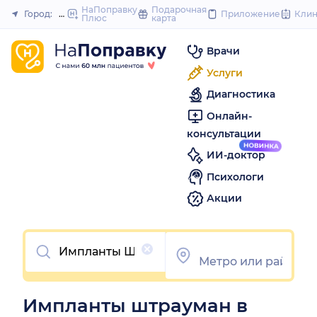
to
НаПоправку
Подарочная
Город:
Новосибирск
Приложение
Кли
Плюс
карта
Закрыть
content
Врачи
Услуги
Диагностика
Онлайн-
консультации
ИИ-доктор
Психологи
Акции
Очистить
Импланты штрауман в