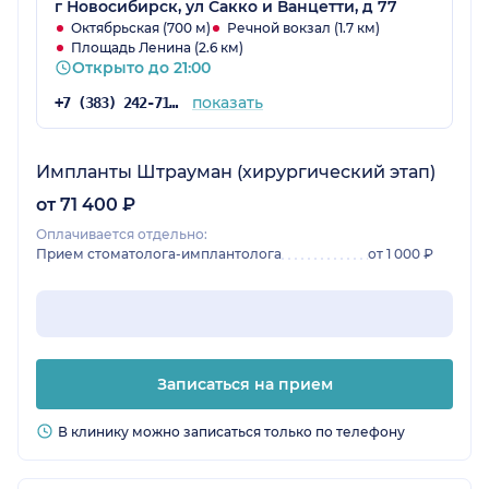
чуткий, добрый и отличный доктор!
г Новосибирск, ул Сакко и Ванцетти, д 77
Рекомендую однозначно!!! Ни капли не
Октябрьская (700 м)
Речной вокзал (1.7 км)
Площадь Ленина (2.6 км)
пожалела что решилась на такую операцию и
Открыто до 21:00
прилетела именно к нему!
показать
+7 (383) 242-71-97
Импланты Штрауман (хирургический этап)
от 71 400 ₽
Оплачивается отдельно:
Прием стоматолога-имплантолога
от 1 000 ₽
Записаться на прием
В клинику можно записаться только по телефону