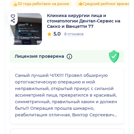
33 года работаем на рынке
Средний рейтинг врачей 5
Клиника хирургии лица и
стоматологии Дентал-Сервис на
Сакко и Ванцетти 77
5.0
8 отзывов
Лицензия проверена
Самый лучший ЧЛХ!!!! Провел обширную
ортогнастическую операцию и мой
неправильный, открытый прикус с сильной
ассиметрией лица, превратился в красивый,
симметричный, правильный каким и должен
быть!!! Операция прошла шикарно,
реабилитация отличная, Виктор Сергеевич
всегда на связи со мной и моим ортодонтом
не смотря ни на что!!! Очень талантливый,