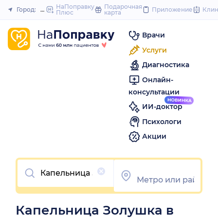
to
НаПоправку
Подарочная
Город:
Москва
Приложение
Кли
Плюс
карта
Закрыть
content
Врачи
Услуги
Диагностика
Онлайн-
консультации
ИИ-доктор
Психологи
Акции
Очистить
Капельница Золушка в