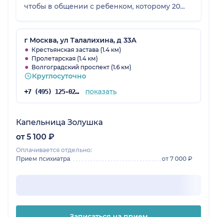
чтобы в общении с ребенком, которому 20
лет, все было тактично. Эдуард Юрьевич все
выслушал, дал правильные советы и
рекомендации, которые реально помогают. Я
г Москва, ул Талалихина, д 33А
в большом восторге и хочу сказать огромное
Крестьянская застава (1.4 км)
Пролетарская (1.4 км)
спасибо за компетентность и за то, как врач
Волгоградский проспект (1.6 км)
себя вел!
Круглосуточно
показать
+7 (495) 125-02-68
Капельница Золушка
от 5 100 ₽
Оплачивается отдельно:
Прием психиатра
от 7 000 ₽
Записаться на прием