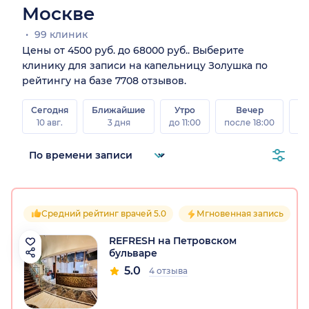
Москве
99 клиник
Цены от 4500 руб. до 68000 руб.. Выберите
клинику для записи на капельницу Золушка по
рейтингу на базе 7708 отзывов.
Сегодня
Ближайшие
Утро
Вечер
10 авг.
3 дня
до 11:00
после 18:00
15 
Средний рейтинг врачей 5.0
Мгновенная запись
REFRESH на Петровском
бульваре
5.0
4 отзыва