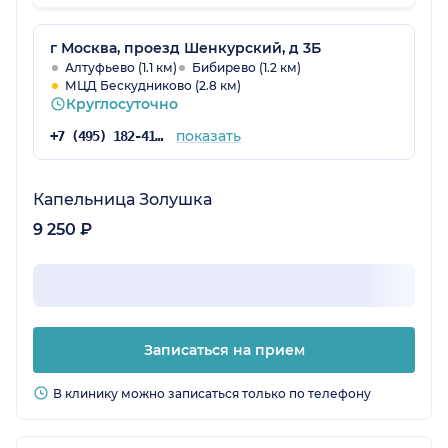
организация работы сотрудников
процедурного кабинета Рогочева Наталья
Михайловна, Самохина Ольга Николаевна,
г Москва, проезд Шенкурский, д 3Б
комфортная обстановка и
Алтуфьево (1.1 км)
Бибирево (1.2 км)
МЦД Бескудниково (2.8 км)
доброжелательность всего персонала.
Круглосуточно
Спасибо за ваш нелегкий труд! Желаю
дальнейшего процветания и успехов в
показать
+7 (495) 182-41-84
благородном деле сохранения здоровья
людей. С уважением,
Капельница Золушка
9 250 ₽
Записаться на прием
В клинику можно записаться только по телефону