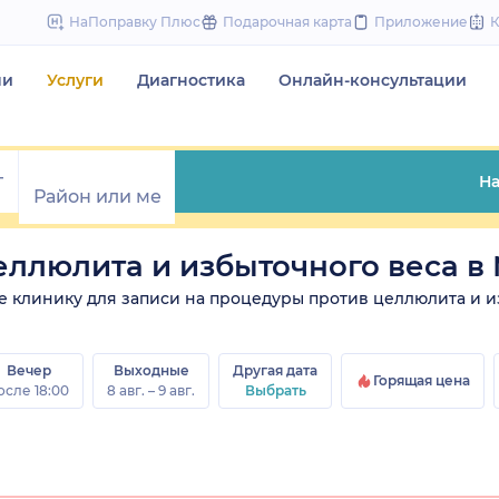
to
НаПоправку Плюс
Подарочная карта
Приложение
content
чи
Услуги
Диагностика
Онлайн-консультации
На
ллюлита и избыточного веса в
ите клинику для записи на процедуры против целлюлита и и
Вечер
Выходные
Другая дата
Горящая цена
осле 18:00
8 авг. – 9 авг.
Выбрать