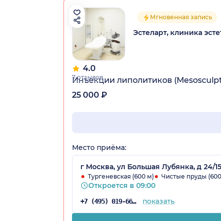
Мгновенная запись
Эстеларт, клиника эс
4.0
7 отзывов
Инъекции липолитиков (Mesosculpt 
25 000 ₽
Место приёма:
г Москва, ул Большая Лубянка, д 24/15
Тургеневская (600 м)
Чистые пруды (600
Откроется в 09:00
показать
+7 (495) 019-66-61