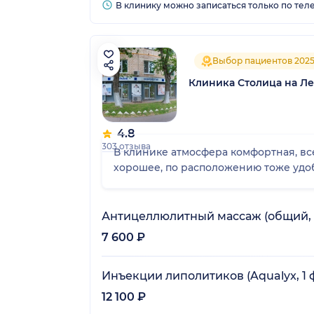
В клинику можно записаться только по тел
Выбор пациентов 202
Клиника Столица на Л
4.8
303 отзыва
В клинике атмосфера комфортная, вс
хорошее, по расположению тоже удоб
Антицеллюлитный массаж (общий, 
7 600 ₽
Инъекции липолитиков (Aqualyx, 1 
12 100 ₽