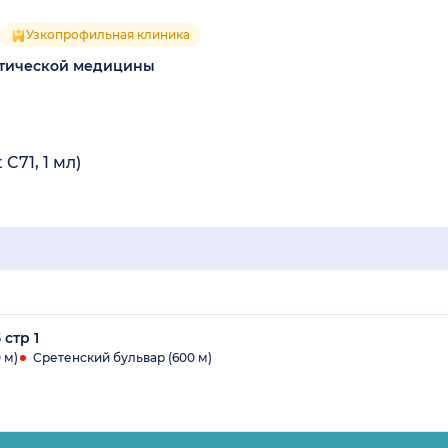
Узкопрофильная клиника
тетической медицины
C71, 1 мл)
 стр 1
 м)
Сретенский бульвар (600 м)