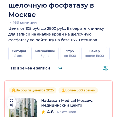
щелочную фосфатазу в
Москве
163 клиники
Цены от 105 руб. до 2800 руб.. Выберите клинику
для записи на анализ крови на щелочную
фосфатазу по рейтингу на базе 11770 отзывов.
Сегодня
Ближайшие
Утро
Вечер
В
8 авг.
3 дня
до 11:00
после 18:00
8 а
Выбор пациентов 2025
Более 300 врачей
Hadassah Medical Moscow,
медицинский центр
4.6
176 отзывов