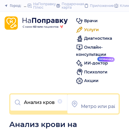
to
НаПоправку
Подарочная
Город:
Москва
Приложение
Кли
Плюс
карта
Закрыть
content
Врачи
Услуги
Диагностика
Онлайн-
консультации
ИИ-доктор
Психологи
Акции
Очистить
Анализ крови на