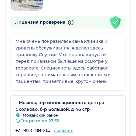
Лицензия проверена
Мне очень понравилась сама клиника и
уровень обслуживания, я делал здесь
прививку Спутник V от коронавируса и
перед прививкой был еще на осмотре у
терапевта. Специалисты здесь работают
хорошие, с внимательным отношением к
пациентам, приветливые, кругом очень
комфортно и чисто. Никаких замечаний и
нареканий у меня нет, я остался всем
доволен.
г Москва, тер инновационного центра
Сколково, б-р Большой, д 46 стр 1
Можайский район
Открыто до 23:59
показать
+7 (495) 104-81-22