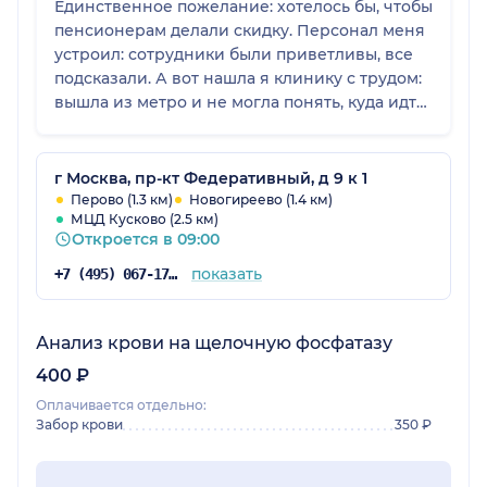
Единственное пожелание: хотелось бы, чтобы
пенсионерам делали скидку. Персонал меня
устроил: сотрудники были приветливы, все
подсказали. А вот нашла я клинику с трудом:
вышла из метро и не могла понять, куда идти
дальше. Я запуталась, и мне пришлось
спрашивать совета у прохожих, что не очень
удобно, ведь не каждый знает этот район.
г Москва, пр-кт Федеративный, д 9 к 1
Возможно, нужно сделать какие-то указатели,
Перово (1.3 км)
Новогиреево (1.4 км)
МЦД Кусково (2.5 км)
чтобы пациентам было легче
Откроется в 09:00
ориентироваться. Потом мне подсказали, что
туда идет автобус, я на нем доехала, потому
показать
+7 (495) 067-17-59
что боялась опоздать на прием, а назад
дошла пешком.
Анализ крови на щелочную фосфатазу
400 ₽
Оплачивается отдельно:
Забор крови
350 ₽