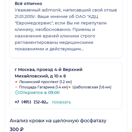
Всё отлично
Уважаемый adimonk, написавший свой отзыв
21.01.2015г. Ваше мнение об ОАО "КДЦ
"Евромедсервис", если Вы не перепутали
клинику, необоснованно. Приемы и
назначения врачей клиники строго
регламентированы медицинскими
показаниями и действующим
законодательством РФ в здравоохранении
(протоколы и стандарты оказания
медицинской помощи), а также программами
г Москва, проезд 4-й Верхний
ДМС. Если у Вас возникают сомнения по
Михайловский, д 10 к 6
тактике лечения, необходимо обращаться
Ленинский проспект (1.2 км)
Площадь Гагарина (1.4 км)
Шаболовская (1.6 км)
для разъяснений к главному врачу клиники
Откроется в 09:00
Настюковой Е.Г. устно или в письменной
форме, а не писать в интернете отзывы,
показать
+7 (495) 152-02-96
характеризующие Вас не с самой лучшей
стороны. Генеральный директор ОАО "КДЦ
"Евромедсервис" Байрамукова Т.С.
Анализ крови на щелочную фосфатазу
300 ₽