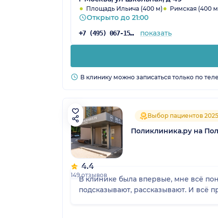
Площадь Ильича (400 м)
Римская (400 м
Открыто до 21:00
показать
+7 (495) 067-15-02
В клинику можно записаться только по тел
Выбор пациентов 202
Поликлиника.ру на По
4.4
149 отзывов
В клинике была впервые, мне всё по
подсказывают, рассказывают. И всё п