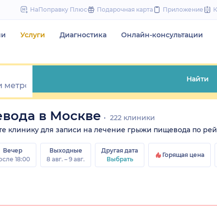
to
НаПоправку Плюс
Подарочная карта
Приложение
content
чи
Услуги
Диагностика
Онлайн-консультации
Найти
вода в Москве
222 клиники
рите клинику для записи на лечение грыжи пищевода по рей
Вечер
Выходные
Другая дата
Горящая цена
осле 18:00
8 авг. – 9 авг.
Выбрать