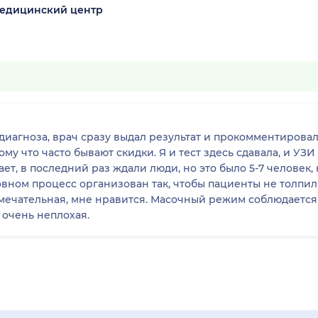
медицинский центр
езультат и прокомментировал его. Клиника хорошая, знакома с ней
му что часто бывают скидки. Я и тест здесь сдавала, и УЗ
ет, в последний раз ждали люди, но это было 5-7 человек,
овном процесс организован так, чтобы пациенты не толпи
мечательная, мне нравится. Масочный режим соблюдается
 очень неплохая.