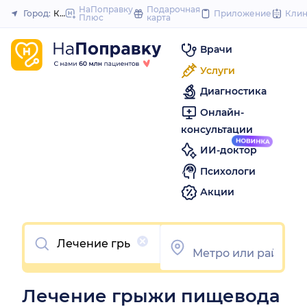
to
НаПоправку
Подарочная
Город:
Казань
Приложение
Кли
Плюс
карта
Закрыть
content
Врачи
Услуги
Диагностика
Онлайн-
консультации
ИИ-доктор
Психологи
Акции
Очистить
Лечение грыжи пищевода