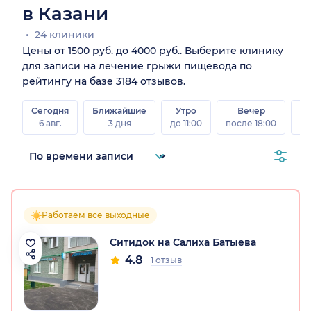
в Казани
24 клиники
Цены от 1500 руб. до 4000 руб.. Выберите клинику
для записи на лечение грыжи пищевода по
рейтингу на базе 3184 отзывов.
Сегодня
Ближайшие
Утро
Вечер
В
6 авг.
3 дня
до 11:00
после 18:00
8 а
Работаем все выходные
Ситидок на Салиха Батыева
4.8
1 отзыв