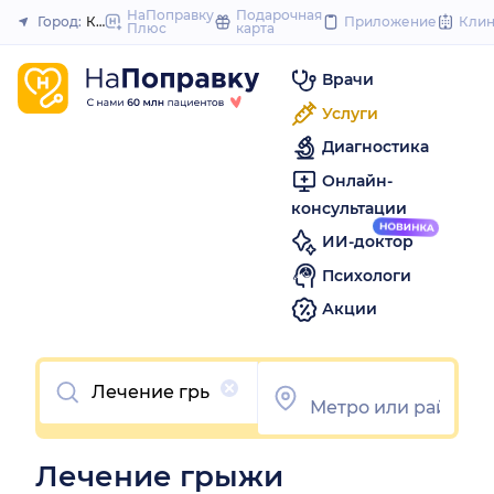
to
НаПоправку
Подарочная
Город:
Казань
Приложение
Кли
Плюс
карта
Закрыть
content
Врачи
Услуги
Диагностика
Онлайн-
консультации
ИИ-доктор
Психологи
Акции
Очистить
Лечение грыжи