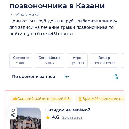
позвоночника в Казани
44 клиники
Цены от 1500 руб. до 7000 руб.. Выберите клинику
для записи на лечение грыжи позвоночника по
рейтингу на базе 4451 отзыва.
Сегодня
Ближайшие
Утро
Вечер
В
9 авг.
3 дня
до 11:00
после 18:00
8 а
Средний рейтинг врачей 4.8
Врачи 26 специальносте
Ситидок на Зелёной
4.6
25 отзывов