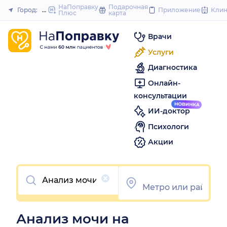
to
НаПоправку
Подарочная
Город:
Москва
Приложение
Кли
Плюс
карта
Закрыть
content
Врачи
Услуги
Диагностика
Онлайн-
консультации
ИИ-доктор
Психологи
Акции
Очистить
Анализ мочи на