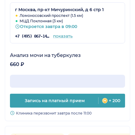
хочется пожелать попасть в клинику, но если
это кому-то потребуется, то я посоветую
г Москва, пр-кт Мичуринский, д 6 стр 1
именно этот медицинский центр.
Ломоносовский проспект (1.5 км)
МЦД Поклонная (3 км)
Откроется завтра в 09:00
показать
+7 (495) 067-14-29
Анализ мочи на туберкулез
660 ₽
Запись на платный прием
+ 200
Клиника перезвонит завтра после 11:00