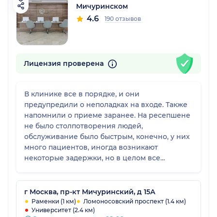
Мичуринском
4.6
190 отзывов
Лицензия проверена
В клинике все в порядке, и они
предупредили о неполадках на входе. Также
напомнили о приеме заранее. На ресепшене
не было столпотворения людей,
обслуживание было быстрым, конечно, у них
много пациентов, иногда возникают
некоторые задержки, но в целом все
отлично, а еще не жарко. Очень приличная
клиника. Единственное, что может смущать
многих, - это цены, которые, возможно,
г Москва, пр-кт Мичуринский, д 15А
высокие, но люди идут, потому что здесь
Раменки (1 км)
Ломоносовский проспект (1.4 км)
Университет (2.4 км)
хороший сервис и оказывается широкий