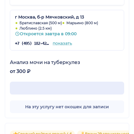
несколько посещений "поставил на ноги".
Прошли боли в позвоночнике. Стала дышать
и спать!!! Профессионал - высший класс!
г Москва, б-р Мячковский, д 13
Золотые руки! Теперь, если что, только к
Братиславская (500 м)
Марьино (800 м)
Люблино (2.5 км)
нему!
Откроется завтра в 09:00
показать
+7 (495) 182-42-88
Анализ мочи на туберкулез
от 300 ₽
На эту услугу нет окошек для записи
Средний рейтинг врачей 4.6
Врачи 29 специальносте