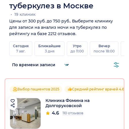
туберкулез в Москве
19 клиник
Цены от 300 руб. до 750 руб.. Выберите клинику
для записи на анализ мочи на туберкулез по
рейтингу на базе 2212 отзывов.
Сегодня
Ближайшие
Утро
Вечер
В
7 авг.
3 дня
до 11:00
после 18:00
8 а
Выбор пациентов 2025
Средний рейтинг врачей 4.6
Клиника Фомина на
Долгоруковской
4.6
110 отзывов