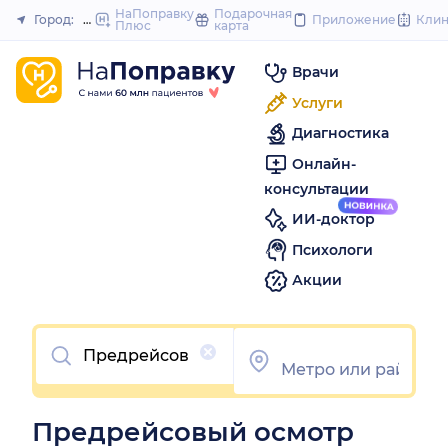
to
НаПоправку
Подарочная
Город:
Москва
Приложение
Кли
Плюс
карта
Закрыть
content
Врачи
Услуги
Диагностика
Онлайн-
консультации
ИИ-доктор
Психологи
Акции
Очистить
Предрейсовый осмотр