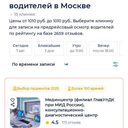
водителей в Москве
15 клиник
Цены от 1010 руб. до 1010 руб.. Выберите клинику
для записи на предрейсовый осмотр водителей
по рейтингу на базе 2659 отзывов.
Сегодня
Ближайшие
Утро
Вечер
В
7 авг.
3 дня
до 11:00
после 18:00
8 а
Выбор пациентов 2025
Более 100 врачей
Мединцентр (филиал ГлавУпДК
при МИД России),
консультационно-
диагностический центр
4.5
173 отзыва