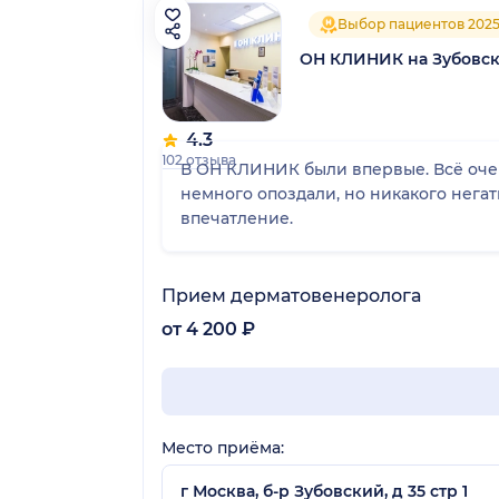
Выбор пациентов 202
ОН КЛИНИК на Зубовс
4.3
102 отзыва
В ОН КЛИНИК были впервые. Всё очен
немного опоздали, но никакого нега
впечатление.
Прием дерматовенеролога
от 4 200 ₽
Место приёма:
г Москва, б-р Зубовский, д 35 стр 1