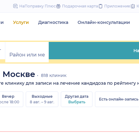
to
НаПоправку Плюс
Подарочная карта
Приложение
content
чи
Услуги
Диагностика
Онлайн-консультации
На
в Москве
818 клиник
ите клинику для записи на лечение кандидоза по рейтингу н
Вечер
Выходные
Другая дата
Есть онлайн-запись
осле 18:00
8 авг. – 9 авг.
Выбрать