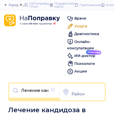
to
НаПоправку
Подарочная
Город:
Ростов-на-Дону
Приложение
Кли
Плюс
карта
Закрыть
content
Врачи
Услуги
Диагностика
Онлайн-
консультации
ИИ-доктор
Психологи
Акции
Очистить
Лечение кандидоза в