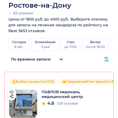
Ростове-на-Дону
65 клиник
Цены от 1800 руб. до 4000 руб.. Выберите клинику
для записи на лечение кандидоза по рейтингу на
базе 5653 отзывов.
Сегодня
Ближайшие
Утро
Вечер
В
8 авг.
3 дня
до 11:00
после 18:00
8 а
Выбор пациентов 2025
Средний рейтинг врачей 4.8
ПАВЛОВ медикаль,
медицинский центр
4.8
528 отзывов