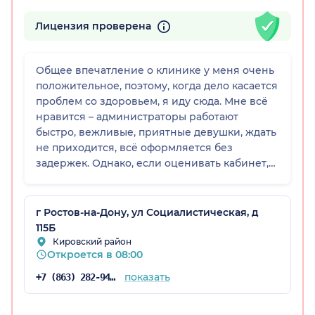
Лицензия проверена
Общее впечатление о клинике у меня очень
положительное, поэтому, когда дело касается
проблем со здоровьем, я иду сюда. Мне всё
нравится – администраторы работают
быстро, вежливые, приятные девушки, ждать
не приходится, всё оформляется без
задержек. Однако, если оценивать кабинет,
где проводился приём доктора Мешковой, то
он очень маленький, тесный, и, возможно,
это стало одной из причин, почему приём
г Ростов-на-Дону, ул Социалистическая, д
прошёл не так, как я ожидала. В целом,
115Б
клинику я оцениваю на 5, а сам кабинет — на
Кировский район
Откроется в 08:00
3.
показать
+7 (863) 282-94-45