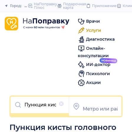
to
НаПоправку
Подарочная
Город:
Москва
Приложение
Кли
Плюс
карта
Закрыть
content
Врачи
Услуги
Диагностика
Онлайн-
консультации
ИИ-доктор
Психологи
Акции
Очистить
Пункция кисты головного