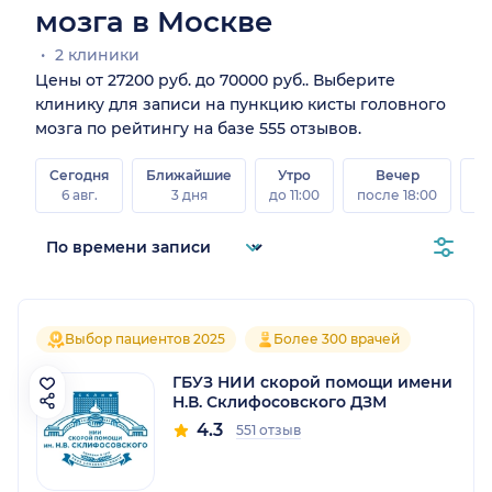
мозга в Москве
2 клиники
Цены от 27200 руб. до 70000 руб.. Выберите
клинику для записи на пункцию кисты головного
мозга по рейтингу на базе 555 отзывов.
Сегодня
Ближайшие
Утро
Вечер
В
6 авг.
3 дня
до 11:00
после 18:00
8 а
Выбор пациентов 2025
Более 300 врачей
ГБУЗ НИИ скорой помощи имени
Н.В. Склифосовского ДЗМ
4.3
551 отзыв