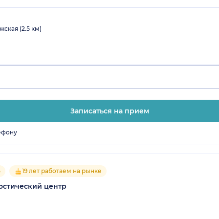
жская (2.5 км)
Записаться на прием
ефону
5
19 лет работаем на рынке
остический центр