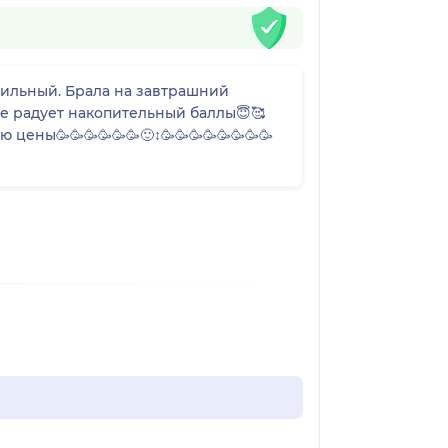
фильный. Брала на завтрашний
т накопительный баллы😇🥰
ны🥳🥳🥳🥳🥳🥳🙂‍↕️🥳🥳🥳🥳🥳🥳🥳🥳