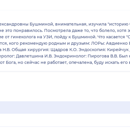
ександровны Бушминой, внимательная, изучила "историю 
не это понравилось. Посмотрела даже то, что болело, хотя 
ие от гинеколога на УЗИ, пойду к Бушминой. Что касается 
ится, кого рекомендую родным и друзьям: ЛОРы: Авдиенко Е
 Н.В. Общая хирургия: Щадров К.О. Эндоскопия: Кирейчук 
еролог: Давлетшина И.В. Эндокринолог: Пирогова В.В. Был
т Бога, но сейчас не работает, опечалена, буду искать его 
ием - да, но таких специалистов там очень мало.