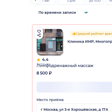
7 авг.
3 дня
до 11:00
п
Средний рейтинг врач
Клиника ИМР, Многоп
4.4
3 отзыва
Лимфодренажный массаж
8 500 ₽
Место приёма:
г Москва, ул 3-я Хорошёвская, д 17А