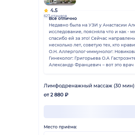
4.5
627 отзывов
Всё отлично
Недавно была на УЗИ у Анастасии Ал
исследование, поясняла что и как - м
спасибо ей за это! Сейчас направлен
несколько лет, советую тех, кто нрав
О.Н. Аллерголог-иммунолог: Новикова
Гинеколог: Григорьева О.А Гастроэнт
Александр Францевич – вот это врач о
грубостью не встречалась, с равнодуш
Лимфодренажный массаж (30 мин)
от 2 880 ₽
Место приёма: