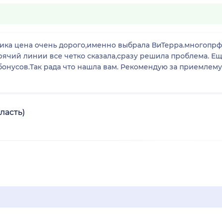
ника цена очень дорого,именно выбрала ВиТерра.многопр
ий линии все четко сказала,сразу решила проблема. Еще радуе
онусов.Так рада что нашла вам. Рекомендую за приемлемую це
ласть)