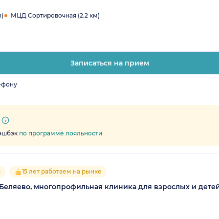
м)
МЦД Сортировочная (2.2 км)
Записаться на прием
ефону
кэшбэк
по программе лояльности
5
15 лет работаем на рынке
Беляево, многопрофильная клиника для взрослых и дете