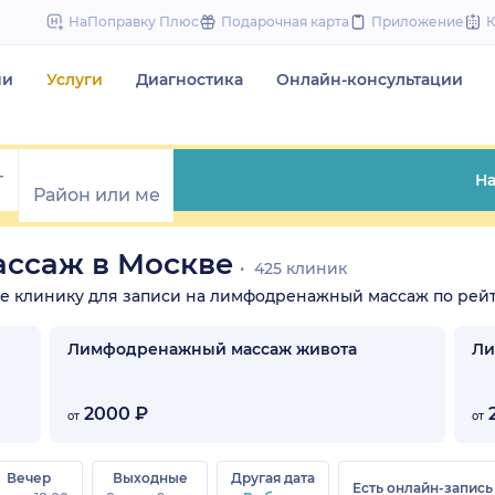
to
НаПоправку Плюс
Подарочная карта
Приложение
content
чи
Услуги
Диагностика
Онлайн-консультации
На
ссаж в Москве
425 клиник
рите клинику для записи на лимфодренажный массаж по рейт
Лимфодренажный массаж живота
Ли
2000 ₽
2
от
от
Вечер
Выходные
Другая дата
Есть онлайн-запись