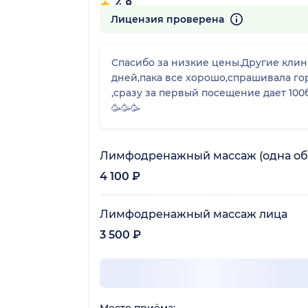
4.8
401 отзыв
Лицензия проверена
Спасибо за низкие цены.Другие кли
дней,пака все хорошо,спрашивала горяч
,сразу за первый посещение дает 100б
🥳🥳🥳
Лимфодренажный массаж (одна об
4 100 ₽
Лимфодренажный массаж лица
3 500 ₽
Место приёма: