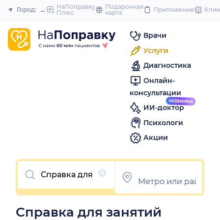
to
НаПоправку
Подарочная
Город:
Москва
Приложение
Кли
Плюс
карта
Закрыть
content
Врачи
Услуги
Диагностика
Онлайн-
консультации
ИИ-доктор
Психологи
Акции
Очистить
Справка для занятий