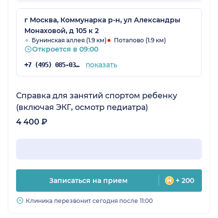
соблюдались, санитайзеры были в доступе.
Прививку требовалось сделать срочно, в тот
г Москва, Коммунарка р-н, ул Александры
же день. Ее делают не везде, а в эту клинику
Монаховой, д 105 к 2
нас записали. По пути я попала в пробку,
Бунинская аллея (1.9 км)
Потапово (1.9 км)
Откроется в 09:00
позвонила и спросила, возможно ли
приехать чуть позже. Администраторы
показать
+7 (495) 085-03-06
ответили, что проблем нет, нас подождут. Это
очень приятно. Если необходимость будет,
обратимся сюда повторно. Только живем мы
Справка для занятий спортом ребенку
в другом районе, и пока ребенок маленький,
(включая ЭКГ, осмотр педиатра)
так далеко ездить не слишком удобно.
4 400 ₽
Записаться на прием
+ 200
Клиника перезвонит сегодня после 11:00