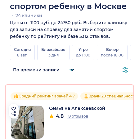
спортом ребенку в Москве
24 клиники
Цены от 1100 руб. до 24750 руб.. Выберите клинику
для записи на справку для занятий спортом
ребенку по рейтингу на базе 3312 отзывов.
Сегодня
Ближайшие
Утро
Вечер
В
8 авг.
3 дня
до 11:00
после 18:00
8 а
Средний рейтинг врачей 4.7
Врачи 29 специальносте
Семья на Алексеевской
4.8
19 отзывов