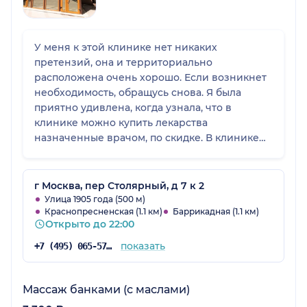
У меня к этой клинике нет никаких
претензий, она и территориально
расположена очень хорошо. Если возникнет
необходимость, обращусь снова. Я была
приятно удивлена, когда узнала, что в
клинике можно купить лекарства
назначенные врачом, по скидке. В клинике
всё чисто и аккуратно, всё оперативно,
организованно, своевременно и без
опозданий. У меня нет никаких претензий.
г Москва, пер Столярный, д 7 к 2
Улица 1905 года (500 м)
Краснопресненская (1.1 км)
Баррикадная (1.1 км)
Открыто до 22:00
показать
+7 (495) 065-57-73
Массаж банками (с маслами)