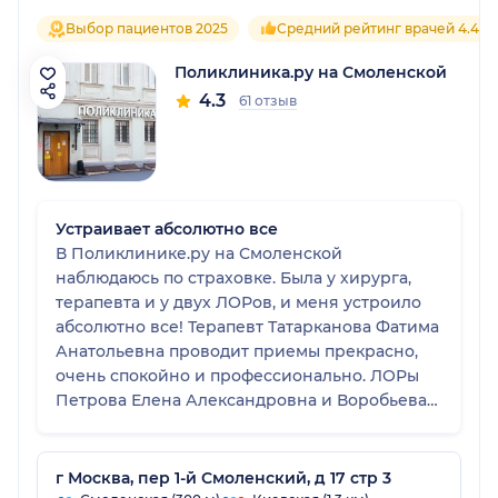
Выбор пациентов 2025
Средний рейтинг врачей 4.4
Поликлиника.ру на Смоленской
4.3
61 отзыв
Устраивает абсолютно все
В Поликлинике.ру на Смоленской
наблюдаюсь по страховке. Была у хирурга,
терапевта и у двух ЛОРов, и меня устроило
абсолютно все! Терапевт Татарканова Фатима
Анатольевна проводит приемы прекрасно,
очень спокойно и профессионально. ЛОРы
Петрова Елена Александровна и Воробьева
Кристина Сергеевна меня вылечили в
прошлом году, когда болела тяжелыми
формами гайморита и фарингита. Поляков
г Москва, пер 1-й Смоленский, д 17 стр 3
Сергей Юрьевич внимательный врач, его