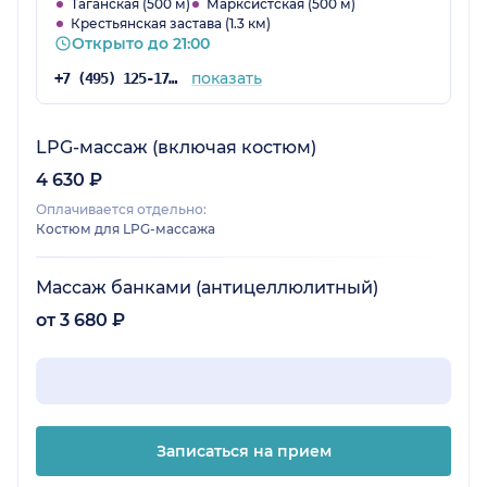
процедуры можно на месте пройти. И
Таганская (500 м)
Марксистская (500 м)
Крестьянская застава (1.3 км)
гигиена на высшем уровне. Ну а что деньги
Открыто до 21:00
платить надо, так и в поликлинике платят, это
только на словах у нас бесплатная медицина.
показать
+7 (495) 125-17-00
Да и цены у них не такие уж чтобы, как по
всем частным клиникам Москвы.
LPG-массаж (включая костюм)
4 630 ₽
Оплачивается отдельно:
Костюм для LPG-массажа
Массаж банками (антицеллюлитный)
от 3 680 ₽
Записаться на прием