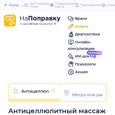
to
НаПоправку
Подарочная
Город:
Москва
Приложение
Кли
Плюс
карта
Закрыть
content
Врачи
Услуги
Диагностика
Онлайн-
консультации
ИИ-доктор
Психологи
Акции
Очистить
Антицеллюлитный массаж