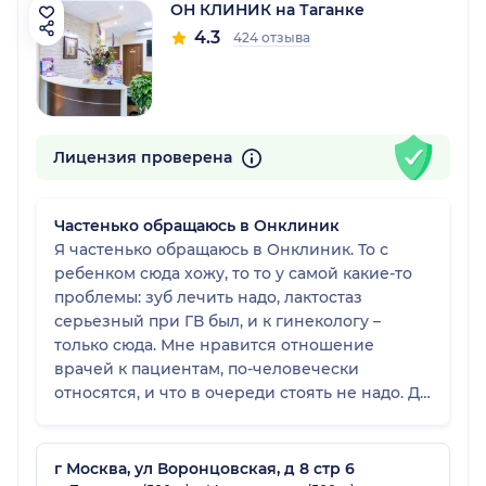
ОН КЛИНИК на Таганке
4.3
424 отзыва
Лицензия проверена
Частенько обращаюсь в Онклиник
Я частенько обращаюсь в Онклиник. То с
ребенком сюда хожу, то то у самой какие-то
проблемы: зуб лечить надо, лактостаз
серьезный при ГВ был, и к гинекологу –
только сюда. Мне нравится отношение
врачей к пациентам, по-человечески
относятся, и что в очереди стоять не надо. Да
и так клиника чистая и современная,
приятно находиться, хоть и в больнице.
Оборудование у них только новейшее, и все
г Москва, ул Воронцовская, д 8 стр 6