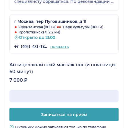
специалисту обращаться. По рекомендации я
попала к Роману Оскаровичу, который уже
через неделю успешно провел операцию.
Доктор спас моё здоровье и эмоциональное
г Москва, пер Пуговишников, д 11
состояние. А ещё он очень внимательный и
Фрунзенская (800 м)
Парк культуры (800 м)
Кропоткинская (2.2 км)
отзывчивый человек, за что ему отдельное
Открыто до 21:00
Спасибо!
показать
+7 (495) 431-17-06
Антицеллюлитный массаж ног (и поясницы,
60 минут)
7 000 ₽
Записаться на прием
В клинику можно записаться только по телефону