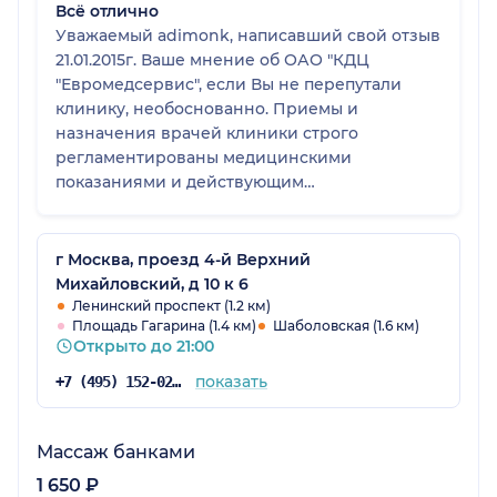
Всё отлично
Уважаемый adimonk, написавший свой отзыв
21.01.2015г. Ваше мнение об ОАО "КДЦ
"Евромедсервис", если Вы не перепутали
клинику, необоснованно. Приемы и
назначения врачей клиники строго
регламентированы медицинскими
показаниями и действующим
законодательством РФ в здравоохранении
(протоколы и стандарты оказания
медицинской помощи), а также программами
г Москва, проезд 4-й Верхний
ДМС. Если у Вас возникают сомнения по
Михайловский, д 10 к 6
тактике лечения, необходимо обращаться
Ленинский проспект (1.2 км)
Площадь Гагарина (1.4 км)
Шаболовская (1.6 км)
для разъяснений к главному врачу клиники
Открыто до 21:00
Настюковой Е.Г. устно или в письменной
форме, а не писать в интернете отзывы,
показать
+7 (495) 152-02-96
характеризующие Вас не с самой лучшей
стороны. Генеральный директор ОАО "КДЦ
"Евромедсервис" Байрамукова Т.С.
Массаж банками
1 650 ₽