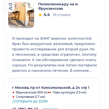
Поликлиника.ру на м.
Фрунзенская
4.4
116 отзывов
Я приходил на ЭНМГ верхних конечностей.
Врач был аккуратный, вежливый, предложил
провести исследование для второй руки. Но
я пенсионер, в средствах ограничен, поэтому
отказался. А так обследование сделано очень
хорошо. По результатам мне потом поставили
диагноз и назначили лечение. В клинике
приятная обстановка, сотрудники
доброжелательные. Замечаний не возникло,
только запись не на ближайшее время. Ну и
г Москва, пр-кт Комсомольский, д 24 стр 1
платные приемы пенсионеры себе могут
Фрунзенская (100 м)
Парк культуры (1.3 км)
Спортивная (1.7 км)
позволить нечасто. Эту клинику посоветовал
Открыто до 22:00
посетить невролог, мой лечащий врач.
показать
+7 (495) 065-57-73