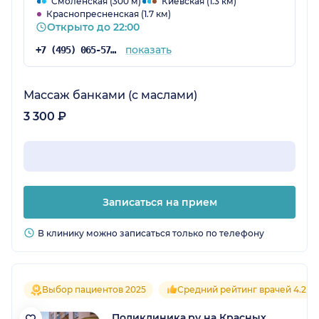
Смоленская (300 м)
Киевская (1.3 км)
Краснопресненская (1.7 км)
подход к пациенту и рекомендации мне
Открыто до 22:00
понравились. Назначения, которые он
сделал, помогли, доктор спокойный,
показать
+7 (495) 065-57-73
настоящий профессионал. Всех
специалистов и отдельно Поликлинику.ру
могу оценить на 5 баллов. Мне там очень
Массаж банками (с маслами)
нравится, всегда порядок, приятная и
3 300 ₽
доброжелательная обстановка.
Записаться на прием
В клинику можно записаться только по телефону
Выбор пациентов 2025
Средний рейтинг врачей 4.2
Поликлиника.ру на Красных