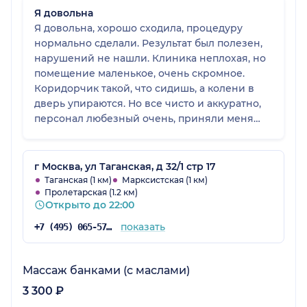
Я довольна
Я довольна, хорошо сходила, процедуру
нормально сделали. Результат был полезен,
нарушений не нашли. Клиника неплохая, но
помещение маленькое, очень скромное.
Коридорчик такой, что сидишь, а колени в
дверь упираются. Но все чисто и аккуратно,
персонал любезный очень, приняли меня
вовремя. Я бы пятерку поставила за свое
посещение. Может быть, приду еще раз, если
потребуется.
г Москва, ул Таганская, д 32/1 стр 17
Таганская (1 км)
Марксистская (1 км)
Пролетарская (1.2 км)
Открыто до 22:00
показать
+7 (495) 065-57-73
Массаж банками (с маслами)
3 300 ₽