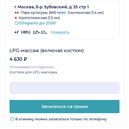
загрязнена или неровная, эти чистки даже
г Москва, б-р Зубовский, д 35 стр 1
вырвнивают тон лица + убирают постакне
Парк культуры (600 м)
Смоленская (1.4 км)
Кропоткинская (1.5 км)
вместе с пигментацией!!! Советую делать
Открыто до 21:00
курсом, так как эффект накопительный!)
Далее через время так же у специалиста
показать
+7 (495) 125-17-00
Гюнай прошла курсом массаж тела на
аппарате LPG. Ну это просто отвал бошки, этот
массаж уберет вам на 60-70% целлюлит и
LPG-массаж (включая костюм)
неровности кожи. Если хотите прям 100%
4 630 ₽
результат, то совмещайте правильное
Оплачивается отдельно:
питание со спортом и этот массаж. Во время
Костюм для LPG-массажа
процедуры Гюнай так же делает
водорослевое обертывание, что обеспечит
коже более глубокой эффект!!! Рекомендую
10/10!!
Записаться на прием
В клинику можно записаться только по телефону