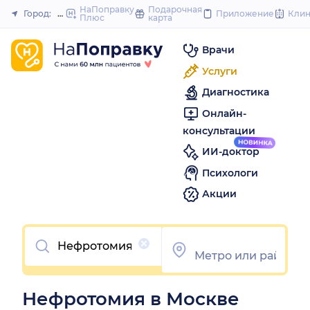
to
НаПоправку
Подарочная
Город:
Москва
Приложение
Кли
Плюс
карта
Закрыть
content
Врачи
Услуги
Диагностика
Онлайн-
консультации
ИИ-доктор
Психологи
Акции
Очистить
Нефротомия в Москве