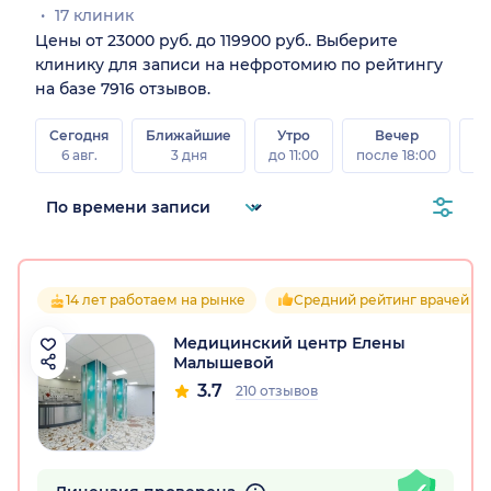
17 клиник
Цены от 23000 руб. до 119900 руб.. Выберите
клинику для записи на нефротомию по рейтингу
на базе 7916 отзывов.
Сегодня
Ближайшие
Утро
Вечер
В
6 авг.
3 дня
до 11:00
после 18:00
8 а
14 лет работаем на рынке
Средний рейтинг врачей 4.
Медицинский центр Елены
Малышевой
3.7
210 отзывов