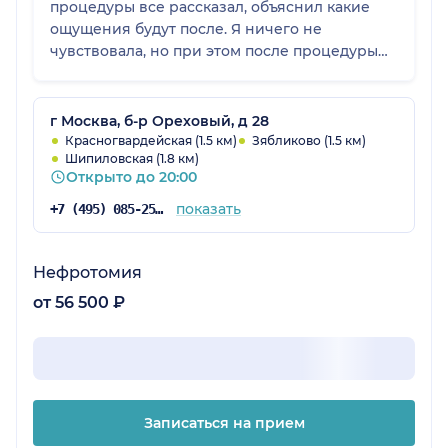
процедуры все рассказал, объяснил какие
ощущения будут после. Я ничего не
чувствовала, но при этом после процедуры
легко и быстро пришла в себя. Результат был
готов через 20 минут. Соотношение качества
и цены полностью устроило.
г Москва, б-р Ореховый, д 28
Красногвардейская (1.5 км)
Зябликово (1.5 км)
Шипиловская (1.8 км)
Открыто до 20:00
показать
+7 (495) 085-25-03
Нефротомия
от 56 500 ₽
Записаться на прием