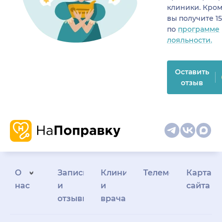
клиники. Кром
вы получите 1
по
программе
лояльности.
Оставить
отзыв
О
Запись
Клиникам
Телемедицина
Карта
нас
и
и
сайта
отзывы
врачам