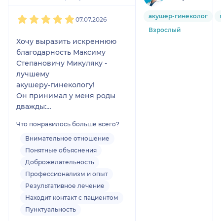
1
2
3
4
5
акушер-гинеколог
07.07.2026
Взрослый
Хочу выразить искреннюю
благодарность Максиму
Степановичу Микуляку -
лучшему
акушеру‑гинекологу!
Он принимал у меня роды
дважды:
первые естественные,
Что понравилось больше всего?
вторые экстренное кесарево
сечение. В обеих ситуациях
Внимательное отношение
всё прошло идеально: ни у
Понятные объяснения
меня, ни у малышей не
Доброжелательность
возникло никаких проблем.
Профессионализм и опыт
Особенно ценю, что в
Результативное лечение
напряжённый момент
Находит контакт с пациентом
Максим Степанович
Пунктуальность
действовал чётко, спокойно