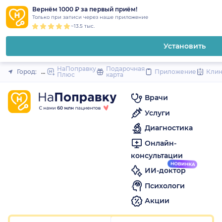
1
2
3
4
5
1
2
3
4
5
1
2
3
4
5
to
Вернём 1000 ₽ за первый приём!
Закрыть
Только при записи через наше приложение
content
~13.5 тыс.
Установить
НаПоправку
Подарочная
Город:
Москва
Приложение
Кли
Плюс
карта
Врачи
Услуги
Диагностика
Онлайн-
консультации
ИИ-доктор
Психологи
Акции