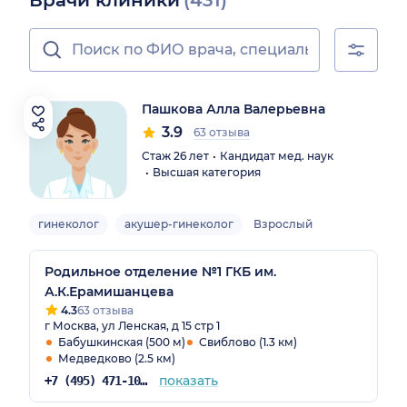
Врачи клиники
(431)
Пашкова Алла Валерьевна
3.9
63 отзыва
Стаж 26 лет
Кандидат мед. наук
Высшая категория
гинеколог
акушер-гинеколог
Взрослый
Родильное отделение №1 ГКБ им.
А.К.Ерамишанцева
4.3
63 отзыва
г Москва, ул Ленская, д 15 стр 1
Бабушкинская (500 м)
Свиблово (1.3 км)
Медведково (2.5 км)
показать
+7 (495) 471-10-18