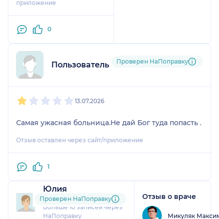
приложение
0
Проверен НаПоправку
Пользователь НаПоправку
1
2
3
4
5
13.07.2026
Самая ужасная больница.Не дай Бог туда попасть .
Отзыв оставлен через сайт/приложение
1
Юлия
Отзыв о враче
7 отзывов
Проверен НаПоправку
Больше 10 записей через
Микуляк Макси
НаПоправку