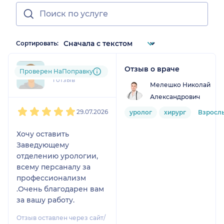
Сортировать:
Отзыв о враче
niz....@....com
Проверен НаПоправку
1 отзыв
Мелешко Николай
Александрович
1
2
3
4
5
29.07.2026
уролог
хирург
Взросл
Хочу оставить
Заведующему
отделению урологии,
всему персаналу за
профессионализм
.Очень благодарен вам
за вашу работу.
Отзыв оставлен через сайт/