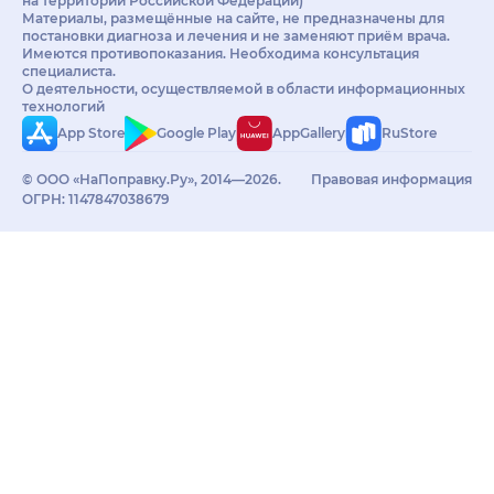
на территории Российской Федерации)
Материалы, размещённые на сайте, не предназначены для
постановки диагноза и лечения и не заменяют приём врача.
Имеются противопоказания. Необходима консультация
специалиста.
О деятельности, осуществляемой в области информационных
технологий
App Store
Google Play
AppGallery
RuStore
© ООО «НаПоправку.Ру», 2014—2026.
Правовая информация
ОГРН: 1147847038679