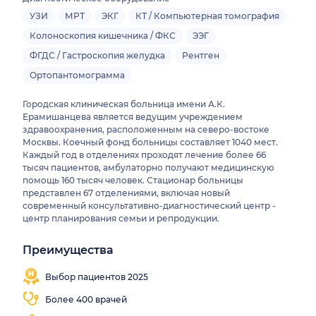
УЗИ
МРТ
ЭКГ
КТ / Компьютерная томография
Колоноскопия кишечника / ФКС
ЭЭГ
ФГДС / Гастроскопия желудка
Рентген
Ортопантомограмма
Городская клиническая больница имени А.К.
Ерамишанцева является ведущим учреждением
здравоохранения, расположенным на северо-востоке
Москвы. Коечный фонд больницы составляет 1040 мест.
Каждый год в отделениях проходят лечение более 66
тысяч пациентов, амбулаторно получают медицинскую
помощь 160 тысяч человек. Стационар больницы
представлен 67 отделениями, включая новый
современный консультативно-диагностический центр -
центр планирования семьи и репродукции.
Преимущества
Близко
Врачи 71
Есть
от
специальностей
МРТ
Выбор пациентов 2025
метро
Более 400 врачей