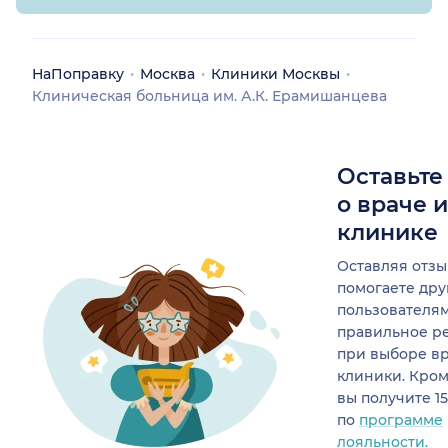
НаПоправку
Москва
Клиники Москвы
Клиническая больница им. А.К. Ерамишанцева
Оставьте
о враче 
клинике
Оставляя отзы
помогаете др
пользователя
правильное р
при выборе в
клиники. Кром
вы получите 1
по
программе
лояльности.