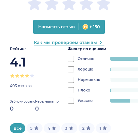
Написать отзыв
+ 150
Как мы проверяем отзывы
Рейтинг
Фильтр по оценкам
4.1
Отлично
progress:
74.68982630272953
Хорошо
progress:
0.9925558312655087%
Нормально
progress:
403 отзыва
0.7444168734491315%
Плохо
progress:
1.488833746898263%
Ужасно
progress:
Заблокировано
Нерелевантно
0
0
22.084367245657567%
Всё
5
4
3
2
1