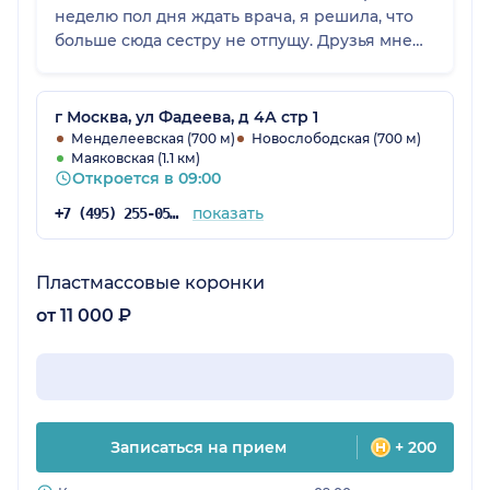
неделю пол дня ждать врача, я решила, что
больше сюда сестру не отпущу. Друзья мне
посоветовали этот центр за, что я очень
благодарна, ведь здесь по настоящему
квалифицированно и ответственно
г Москва, ул Фадеева, д 4А стр 1
относятся к пациентам: нет очередей, врачи
Менделеевская (700 м)
Новослободская (700 м)
Маяковская (1.1 км)
на месте и т.д. По началу мы планировали
Откроется в 09:00
воспользоваться услугами этого цента, что бы
сделать анализы, но узнав о программе
показать
+7 (495) 255-05-73
«Ведение беременности» согласились
воспользоваться этой программой. В итоге
через 4 месяца у меня появился мой
Пластмассовые коронки
любимый первый племяша и, главное,
от 11 000 ₽
полностью здоровый.
Записаться на прием
+ 200