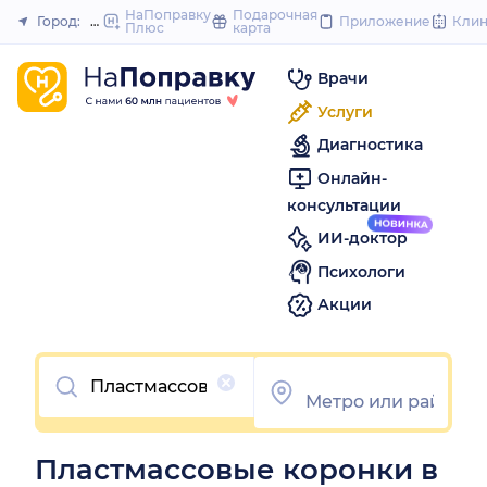
to
НаПоправку
Подарочная
Город:
Москва
Приложение
Кли
Плюс
карта
Закрыть
content
Врачи
Услуги
Диагностика
Онлайн-
консультации
ИИ-доктор
Психологи
Акции
Очистить
Пластмассовые коронки в