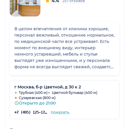
4.4
257 отзывов
В целом впечатления от клиники хорошие,
персонал вежливый, отношение нормальное,
по медицинской части все устраивает. Есть
момент по внешнему виду, интерьер
немного устаревший, мебель и стулья
выглядят уже изношенными, и у персонала
форма не всегда выглядит свежей, создается
ощущение, что не хватает аккуратности и
ухоженности. Но для меня это
второстепенно, главное качество
г Москва, б-р Цветной, д 30 к 2
медицинских услуг, а с этим все хорошо. В
Трубная (400 м)
Цветной бульвар (400 м)
Сухаревская (800 м)
общем клинике 5.
Открыто до 21:00
показать
+7 (495) 125-17-00