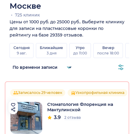
Москве
725 клиник
Цены от 1000 руб. до 25000 руб.. Выберите клинику
для записи на пластмассовые коронки по
рейтингу на базе 29359 отзывов.
Сегодня
Ближайшие
Утро
Вечер
В
9 авг.
3 дня
до 11:00
после 18:00
8 а
Записалось 29 человек
Узкопрофильная клиника
Стоматология Флоренция на
Мантулинской
3.9
2 отзыва