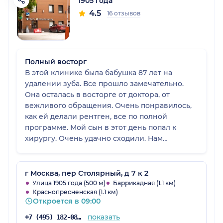
1905 года
4.5
16 отзывов
Полный восторг
В этой клинике была бабушка 87 лет на
удалении зуба. Все прошло замечательно.
Она осталась в восторге от доктора, от
вежливого обращения. Очень понравилось,
как ей делали рентген, все по полной
программе. Мой сын в этот день попал к
хирургу. Очень удачно сходили. Нам
понравилось, идеальная клиника! Особенно
впечатлена была бабушка, она пришла в
восхищение от всех условий, от оснащения.
г Москва, пер Столярный, д 7 к 2
У нее самые прекрасные впечатления о
Улица 1905 года (500 м)
Баррикадная (1.1 км)
Краснопресненская (1.1 км)
визите!
Откроется в 09:00
показать
+7 (495) 182-08-75