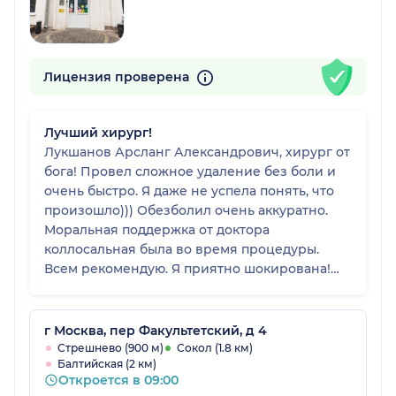
Лицензия проверена
Лучший хирург!
Лукшанов Арсланг Александрович, хирург от
бога! Провел сложное удаление без боли и
очень быстро. Я даже не успела понять, что
произошло))) Обезболил очень аккуратно.
Моральная поддержка от доктора
коллосальная была во время процедуры.
Всем рекомендую. Я приятно шокирована!
После 2х тяжёлых удалений и сложных
реабилетаций, колени дрожали и идти
боялась. Понимала , что нужно. Но было
г Москва, пер Факультетский, д 4
невыносимо снова это пережить. Приятный,
Стрешнево (900 м)
Сокол (1.8 км)
Балтийская (2 км)
уверенный в себе и в то же время
Откроется в 09:00
спокойный доктор вселил в меня надежду на