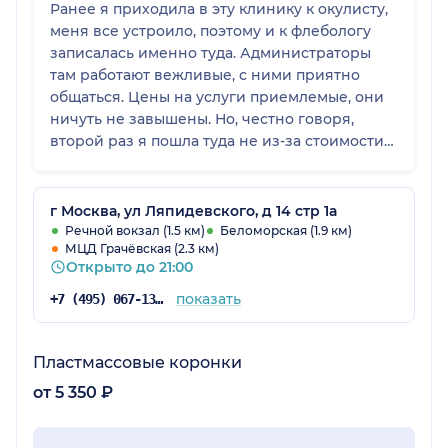
Ранее я приходила в эту клинику к окулисту,
меня все устроило, поэтому и к флебологу
записалась именно туда. Администраторы
там работают вежливые, с ними приятно
общаться. Цены на услуги приемлемые, они
ничуть не завышены. Но, честно говоря,
второй раз я пошла туда не из-за стоимости
приема, просто доктор понравилась
визуально, и в итоге все мои ожидания были
оправданы. В другом центре специалист этой
г Москва, ул Ляпидевского, д 14 стр 1а
же области совсем не так делал процедуры,
Речной вокзал (1.5 км)
Беломорская (1.9 км)
МЦД Грачёвская (2.3 км)
поэтому я нашла врача в Добромеде.
Открыто до 21:00
показать
+7 (495) 067-13-77
Пластмассовые коронки
от 5 350 ₽