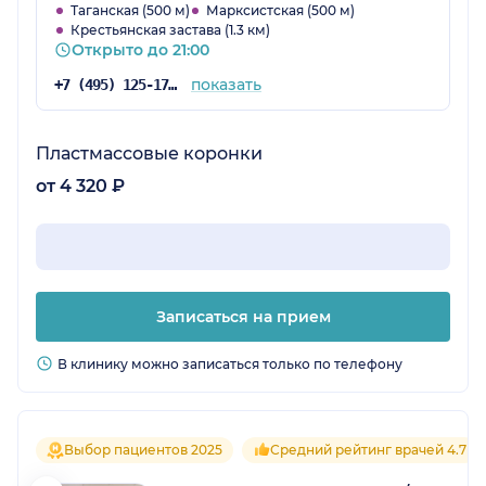
отношение,я очень благодарна,что в нашей
Таганская (500 м)
Марксистская (500 м)
Крестьянская застава (1.3 км)
медицине ещё работают такие прекрасные
Открыто до 21:00
люди! Спасибо,Вам, девочки!!!
показать
+7 (495) 125-17-00
Пластмассовые коронки
от 4 320 ₽
Записаться на прием
В клинику можно записаться только по телефону
Выбор пациентов 2025
Средний рейтинг врачей 4.7