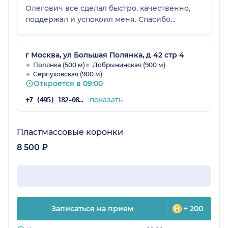
Олегович все сделал быстро, качественно,
поддержал и успокоил меня. Спасибо
доктору за чуткость, внимание и доброту, за
чувство юмора и высокий профессионализм!
Желаю всего самого наилучшего и только
г Москва, ул Большая Полянка, д 42 стр 4
благодарных пациентов. Огромное спасибо!
Полянка (500 м)
Добрынинская (900 м)
Серпуховская (900 м)
Откроется в 09:00
показать
+7 (495) 182-08-75
Пластмассовые коронки
8 500 ₽
Записаться на прием
+ 200