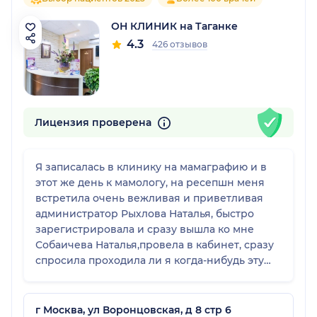
ОН КЛИНИК на Таганке
4.3
426 отзывов
Лицензия проверена
Я записалась в клинику на мамаграфию и в
этот же день к мамологу, на ресепшн меня
встретила очень вежливая и приветливая
администратор Рыхлова Наталья, быстро
зарегистрировала и сразу вышла ко мне
Собаичева Наталья,провела в кабинет, сразу
спросила проходила ли я когда-нибудь эту
процедуру,я ответила,что Да,но давно, очень
аккуратное отношение к пациенту, впервые
за долгие годы,я встретила такое
г Москва, ул Воронцовская, д 8 стр 6