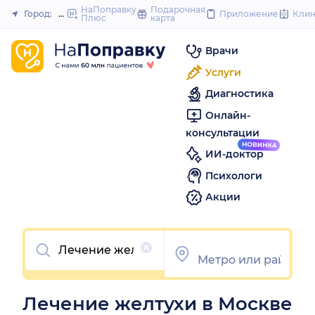
to
НаПоправку
Подарочная
Город:
Москва
Приложение
Кли
Плюс
карта
Закрыть
content
Врачи
Услуги
Диагностика
Онлайн-
консультации
ИИ-доктор
Психологи
Акции
Очистить
Лечение желтухи в Москве