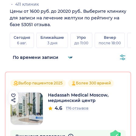
411 клиник
Цены от 1600 руб. до 20020 руб.. Выберите клинику
для записи на лечение желтухи по рейтингу на
базе 53051 отзыва.
Сегодня
Ближайшие
Утро
Вечер
В
6 авг.
3 дня
до 11:00
после 18:00
8 а
Выбор пациентов 2025
Более 300 врачей
Hadassah Medical Moscow,
медицинский центр
4.6
176 отзывов