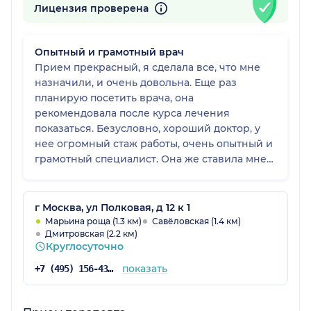
Лицензия проверена
Опытный и грамотный врач
Прием прекрасный, я сделала все, что мне
назначили, и очень довольна. Еще раз
планирую посетить врача, она
рекомендовала после курса лечения
показаться. Безусловно, хороший доктор, у
нее огромный стаж работы, очень опытный и
грамотный специалист. Она же ставила мне
диагноз, провела исследование на аппарате
и назначила лечение, результатом которого я
довольна. Нашла этого врача на сайте,
г Москва, ул Полковая, д 12 к 1
прочитала оставленные отзывы. Доктор
Марьина роща (1.3 км)
Савёловская (1.4 км)
Дмитровская (2.2 км)
уважительно и технично работает, подходит
Круглосуточно
индивидуально к каждому пациенту. Могу ее
рекомендовать, почему бы нет.
показать
+7 (495) 156-43-19