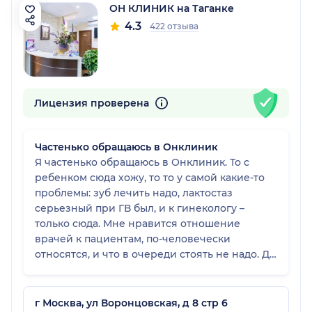
ОН КЛИНИК на Таганке
4.3
422 отзыва
Лицензия проверена
Частенько обращаюсь в Онклиник
Я частенько обращаюсь в Онклиник. То с
ребенком сюда хожу, то то у самой какие-то
проблемы: зуб лечить надо, лактостаз
серьезный при ГВ был, и к гинекологу –
только сюда. Мне нравится отношение
врачей к пациентам, по-человечески
относятся, и что в очереди стоять не надо. Да
и так клиника чистая и современная,
приятно находиться, хоть и в больнице.
Оборудование у них только новейшее, и все
г Москва, ул Воронцовская, д 8 стр 6