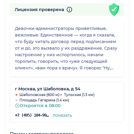
Лицензия проверена
Девочки-администраторы приветливые,
вежливые. Единственное — когда я сказала,
что буду читать договор перед подписанием
от и до, это вызвало у их раздражение. Сразу
настроение у них испортилось, начали
торопить, говорить, что «уже следующий
клиент», «вам пора к врачу». Я говорю: "Ну,
девочки, вы понимаете, что, не читая
договор, невозможно его подписывать, это
документ". А так все прекрасно в клинике.
г Москва, ул Шаболовка, д 54
Наверное, им стоит просто предупреждать
Шаболовская (600 м)
Тульская (1.3 км)
Площадь Гагарина (1.4 км)
пациентов, чтобы приходили заранее, так как
Откроется в 08:00
нужно подписывать документы; клиент имеет
право, сколько ему нужно, изучать договор.
показать
+7 (495) 104-99-85