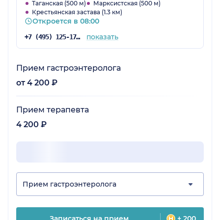
процедуры можно на месте пройти. И
Таганская (500 м)
Марксистская (500 м)
Крестьянская застава (1.3 км)
гигиена на высшем уровне. Ну а что деньги
Откроется в 08:00
платить надо, так и в поликлинике платят, это
только на словах у нас бесплатная медицина.
показать
+7 (495) 125-17-00
Да и цены у них не такие уж чтобы, как по
всем частным клиникам Москвы.
Прием гастроэнтеролога
от 4 200 ₽
Прием терапевта
4 200 ₽
Прием гастроэнтеролога
Записаться на прием
+ 200