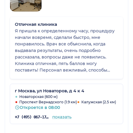
Отличная клиника
Я пришла к определенному часу, процедуру
начали вовремя, сделали быстро, мне
понравилось. Врач все объяснила, когда
выдавала результаты, очень подробно
рассказала, вопросы даже не появились.
Клиника отличная, пять баллов могу
поставить! Персонал вежливый, способы
оплаты все представлены, маски и перчатки в
свободном доступе. Клинику
порекомендовала знакомая, которая туда
г Москва, ул Новаторов, д 4 к 4
обращается регулярно. Все отлично, мне
Новаторская (600 м)
Проспект Вернадского (1.9 км)
Калужская (2.5 км)
прием понравился, думаю, приду еще при
Откроется в 08:00
необходимости.
показать
+7 (495) 067-17-58