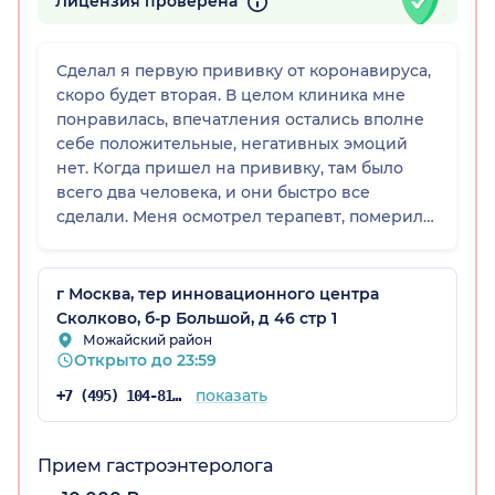
Лицензия проверена
Сделал я первую прививку от коронавируса,
скоро будет вторая. В целом клиника мне
понравилась, впечатления остались вполне
себе положительные, негативных эмоций
нет. Когда пришел на прививку, там было
всего два человека, и они быстро все
сделали. Меня осмотрел терапевт, померил
температуру, послушал легкие, расспросил и
дал разрешение на вакцинацию. В
процедурном кабинете любезно
г Москва, тер инновационного центра
посоветовали не увлекаться физическими
Сколково, б-р Большой, д 46 стр 1
нагрузками и не мочить первое время место
Можайский район
Открыто до 23:59
прививки. Весь персонал в клинике, включая
администратора в регистратуре, вежливый и
показать
+7 (495) 104-81-22
приятный, обстановка комфортная.
Прием гастроэнтеролога