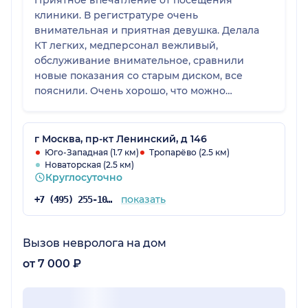
клиники. В регистратуре очень
внимательная и приятная девушка. Делала
КТ легких, медперсонал вежливый,
обслуживание внимательное, сравнили
новые показания со старым диском, все
пояснили. Очень хорошо, что можно
получить результат на электронную почту, а
можно немного подождать и получить
описание на руки. Пока ожидала описание,
г Москва, пр-кт Ленинский, д 146
наблюдала как медперсонал общается с
Юго-Западная (1.7 км)
Тропарёво (2.5 км)
Новаторская (2.5 км)
клиентами и решает вопросы, которые
Круглосуточно
возникают после проведенного
обследования, для уточнения диагноза. Если
показать
+7 (495) 255-10-78
возникнет опять необходимость
обследоваться, буду обращаться именно в эту
клинику. Всем рекомендую.
Вызов невролога на дом
от 7 000 ₽