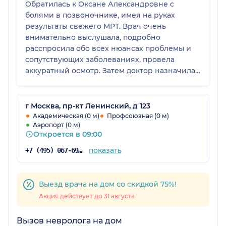
Обратилась к Оксане Александровне с
болями в позвоночнике, имея на руках
результаты свежего МРТ. Врач очень
внимательно выслушала, подробно
расспросила обо всех нюансах проблемы и
сопутствующих заболеваниях, провела
аккуратный осмотр. Затем доктор назначила
мне комплексное медикаментозное лечение,
физиопроцедуры и остеопатическую
коррекцию, детально и понятно объяснив
г Москва, пр-кт Ленинский, д 123
каждый этап и момент терапии. Оксана
Академическая (0 м)
Профсоюзная (0 м)
Аэропорт (0 м)
Александровна вызывает огромное доверие
Откроется в 09:00
и очень располагает к себе как специалист.
Надеюсь, что назначенное лечение
показать
+7 (495) 067-69-20
обязательно поможет. Рекомендую врача!
Выезд врача на дом со скидкой 75%!
Акция действует до 31 августа
Вызов невролога на дом