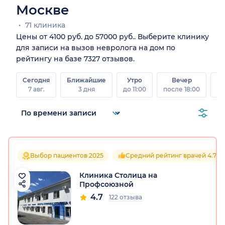
Москве
71 клиника
Цены от 4100 руб. до 57000 руб.. Выберите клинику
для записи на вызов невролога на дом по
рейтингу на базе 7327 отзывов.
Сегодня
Ближайшие
Утро
Вечер
В
7 авг.
3 дня
до 11:00
после 18:00
8 а
Выбор пациентов 2025
Средний рейтинг врачей 4.7
Клиника Столица на
Профсоюзной
4.7
122 отзыва