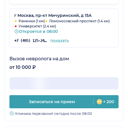
отлично, а еще не жарко. Очень приличная
клиника. Единственное, что может смущать
многих, - это цены, которые, возможно,
г Москва, пр-кт Мичуринский, д 15А
высокие, но люди идут, потому что здесь
Раменки (1 км)
Ломоносовский проспект (1.4 км)
Университет (2.4 км)
хороший сервис и оказывается широкий
Откроется в 08:00
спектр услуг.
показать
+7 (495) 125-24-71
Вызов невролога на дом
от 10 000 ₽
Записаться на прием
+ 200
Клиника перезвонит сегодня после 08:00