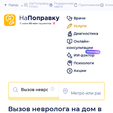
to
НаПоправку
Подарочная
Город:
Москва
Приложение
Кли
Плюс
карта
Закрыть
content
Врачи
Услуги
Диагностика
Онлайн-
консультации
ИИ-доктор
Психологи
Акции
Очистить
Вызов невролога на дом в