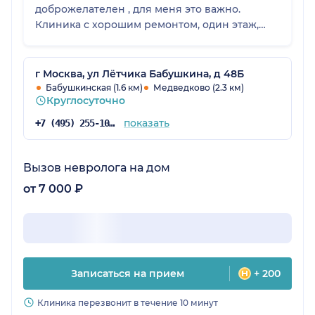
доброжелателен , для меня это важно.
Клиника с хорошим ремонтом, один этаж,
поэтому удобно мало мобильным пациентам
На МРТ есть скидки ( ночной прием). С
результатами клиника не тянет.
г Москва, ул Лётчика Бабушкина, д 48Б
Бабушкинская (1.6 км)
Медведково (2.3 км)
Круглосуточно
показать
+7 (495) 255-10-78
Вызов невролога на дом
от 7 000 ₽
Записаться на прием
+ 200
Клиника перезвонит в течение 10 минут