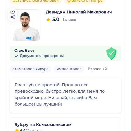
Записалось 5 человек
Близко от метро
Давидян Николай Макарович
5.0
1 отзыв
Стаж 6 лет
Документы проверены
стоматолог-хирург
имплантолог
Взрослый
Рвал зуб не простой. Прошло всë
превосходно, быстро, легко, для меня по
крайней мере. Николай, спасибо Вам
большое! Вы лучший!
Зуб.ру на Комсомольском
4.4
22 отзыва