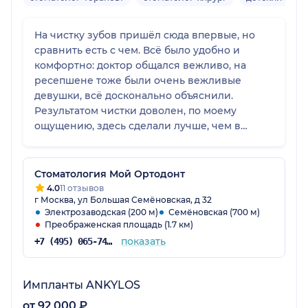
На чистку зубов пришёл сюда впервые, но
сравнить есть с чем. Всё было удобно и
комфортно: доктор общался вежливо, на
ресепшене тоже были очень вежливые
девушки, всё досконально объяснили.
Результатом чистки доволен, по моему
ощущению, здесь сделали лучше, чем в
других стоматологиях, где я был раньше.
Процедуру проводил Вахтанг Анзорович.
Стоматология Мой Ортодонт
4.0
11 отзывов
г Москва, ул Большая Семёновская, д 32
Электрозаводская (200 м)
Семёновская (700 м)
Преображенская площадь (1.7 км)
показать
+7 (495) 065-74-94
Импланты ANKYLOS
от 92 000 ₽