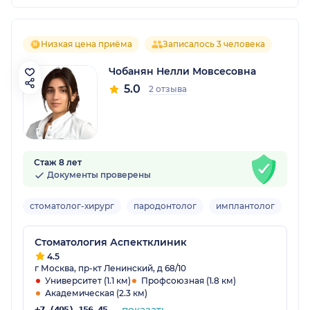
Низкая цена приёма
Записалось 3 человека
Чобанян Нелли Мовсесовна
5.0
2 отзыва
Стаж 8 лет
Документы проверены
стоматолог-хирург
пародонтолог
имплантолог
Взр
Стоматология Аспектклиник
4.5
г Москва, пр-кт Ленинский, д 68/10
Университет (1.1 км)
Профсоюзная (1.8 км)
Академическая (2.3 км)