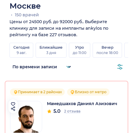
Москве
150 врачей
Цены от 24500 руб. до 92000 руб.. Выберите
клинику для записи на импланты ankylos по
рейтингу на базе 227 отзывов.
Сегодня
Ближайшие
Утро
Вечер
В
9 авг.
3 дня
до 11:00
после 18:00
8 а
Принимает в 2 районах
Близко от метро
Мамедшахов Даниял Азизович
5.0
2 отзыва