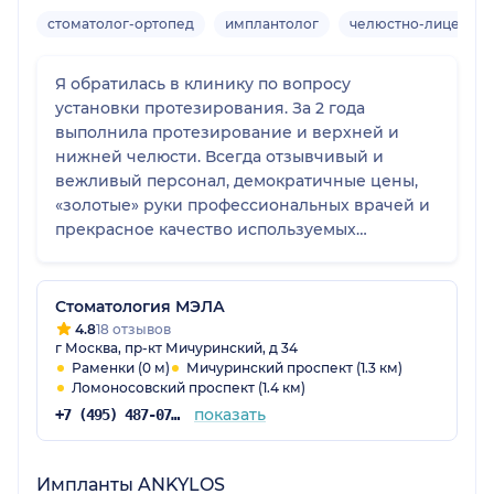
стоматолог-ортопед
имплантолог
челюстно-лицевой 
Я обратилась в клинику по вопросу
установки протезирования. За 2 года
выполнила протезирование и верхней и
нижней челюсти. Всегда отзывчивый и
вежливый персонал, демократичные цены,
«золотые» руки профессиональных врачей и
прекрасное качество используемых
материалов. Особенно хотелось бы выделить
Дарбиняна Армена Ильича, Данеляна
Мисаки Левоновича и Дарбиняна Эдгара
Стоматология МЭЛА
Арменовича. Эти профессионалы настолько
4.8
18 отзывов
г Москва, пр-кт Мичуринский, д 34
качественно выполнили всю работу, что
Раменки (0 м)
Мичуринский проспект (1.3 км)
отличить от настоящих Зубов - просто
Ломоносовский проспект (1.4 км)
невозможно! Спасибо огромное!
показать
+7 (495) 487-07-06
Импланты ANKYLOS