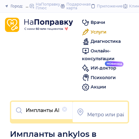
to
НаПоправку
Подарочная
Город:
Москва
Приложение
Кли
Плюс
карта
Закрыть
content
Врачи
Услуги
Диагностика
Онлайн-
консультации
ИИ-доктор
Психологи
Акции
Очистить
Импланты ankylos в