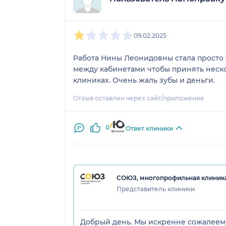
1
2
3
4
5
09.02.2025
Работа Нины Леонидовны стала просто тя
между кабинетами чтобы принять неско
клиниках. Очень жаль зубы и деньги.
Отзыв оставлен через сайт/приложение
0
Ответ клиники
СОЮЗ, многопрофильная клиник
Представитель клиники
Добрый день. Мы искренне сожалеем,