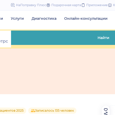
to
НаПоправку Плюс
Подарочная карта
Приложение
content
чи
Услуги
Диагностика
Онлайн-консультации
Найти
ациентов 2025
Записалось 135 человек