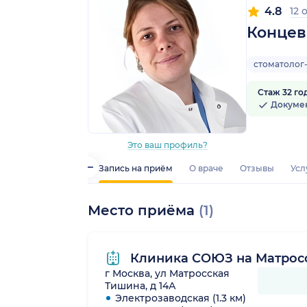
4.8
12 
Концев
стоматолог
Стаж 32 го
Докуме
Это ваш профиль?
Запись на приём
О враче
Отзывы
Усл
Место приёма
(1)
Клиника СОЮЗ на Матрос
г Москва, ул Матросская
Тишина, д 14А
Электрозаводская (1.3 км)