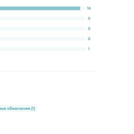
16
ress:
1764705882352%
0
0
0
1
ые объяснения (1)