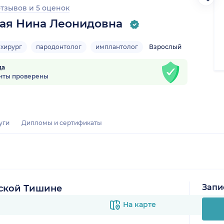
отзывов
и
5 оценок
ая Нина Леонидовна
-хирург
пародонтолог
имплантолог
Взрослый
да
нты проверены
уги
Дипломы и сертификаты
Запи
ской Тишине
На карте