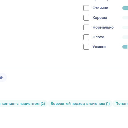
Отлично
prog
94.1
Хорошо
progress:
0%
Нормально
progress:
0%
Плохо
progress:
0%
Ужасно
progress:
5.88235294117647%
 контакт с пациентом (2)
Бережный подход к лечению (1)
Понятн