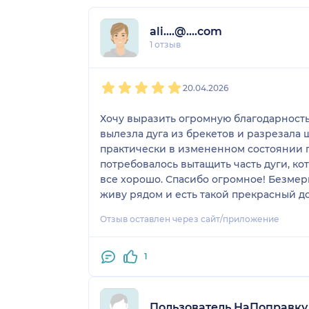
ali....@....com
1 отзыв
1
2
3
4
5
20.04.2026
Хочу выразить огромную благодарность
вылезла дуга из брекетов и разрезала щ
практически в измененном состоянии по
потребовалось вытащить часть дуги, кот
все хорошо. Спасибо огромное! Безмерн
живу рядом и есть такой прекрасный до
Отзыв оставлен через сайт/приложение
1
Пользователь НаПоправку